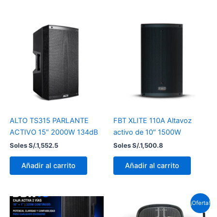
ALTO TS315 PARLANTE
FBT XLITE 110A Altavoz
ACTIVO 15″ 2000W 134dB
activo de 10″ 1500W
Soles S/.
1,552.5
Soles S/.
1,500.8
Añadir al carrito
Añadir al carrito
El
El
¡Oferta!
precio
prec
original
actu