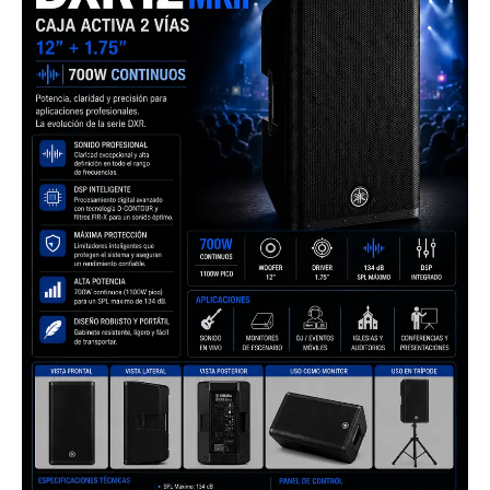
Profesional
12"
700W
RMS
DSP
Integrado
cantidad