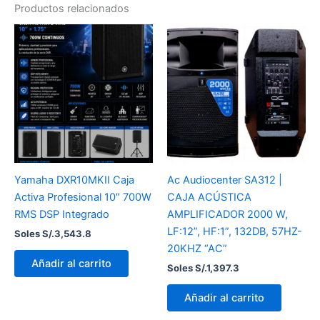
Productos relacionados
Yamaha DXR10MKII Caja
Ac Audiocenter SA312 |
Activa Profesional 10″ 700W
CAJA ACÚSTICA
RMS DSP Integrado
AMPLIFICADOR 2000 W,
LF:12”, HF:1”, 132DB, 57HZ-
Soles S/.
3,543.8
20KHZ “AC”
Añadir al carrito
Soles S/.
1,397.3
Añadir al carrito