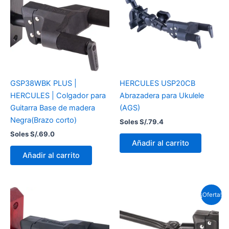
GSP38WBK PLUS |
HERCULES USP20CB
HERCULES | Colgador para
Abrazadera para Ukulele
Guitarra Base de madera
(AGS)
Negra(Brazo corto)
Soles S/.
79.4
Soles S/.
69.0
Añadir al carrito
Añadir al carrito
El
El
¡Oferta!
precio
precio
original
actual
era:
es:
Soles
Soles