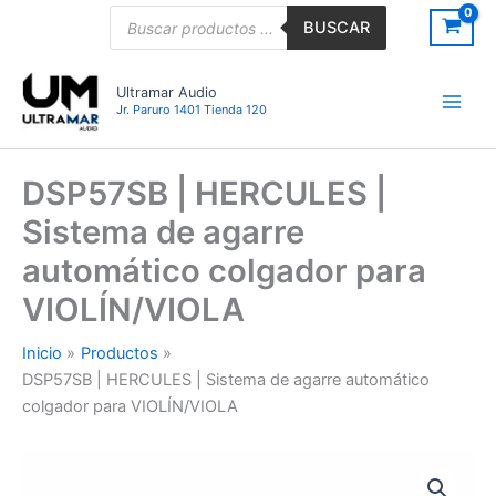
Ir
Búsqueda
BUSCAR
de
al
productos
contenido
Ultramar Audio
Jr. Paruro 1401 Tienda 120
DSP57SB | HERCULES |
Sistema de agarre
automático colgador para
VIOLÍN/VIOLA
Inicio
Productos
DSP57SB | HERCULES | Sistema de agarre automático
colgador para VIOLÍN/VIOLA
DSP57SB
|