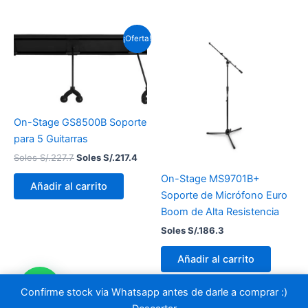
El
El
¡Oferta!
precio
precio
original
actual
era:
es:
Soles
Soles
S/.227.7.
S/.217.4.
On-Stage GS8500B Soporte
para 5 Guitarras
Soles S/.
227.7
Soles S/.
217.4
On-Stage MS9701B+
Añadir al carrito
Soporte de Micrófono Euro
Boom de Alta Resistencia
Soles S/.
186.3
Añadir al carrito
Confirme stock via Whatsapp antes de darle a comprar :)