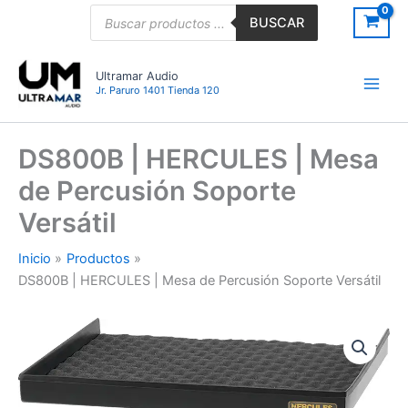
Ir
Búsqueda
BUSCAR
de
al
productos
contenido
Ultramar Audio
Jr. Paruro 1401 Tienda 120
DS800B | HERCULES | Mesa
de Percusión Soporte
Versátil
Inicio
Productos
DS800B | HERCULES | Mesa de Percusión Soporte Versátil
DS800B
|
HERCULES
|
Mesa