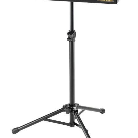
de
Percusión
Soporte
Versátil
cantidad