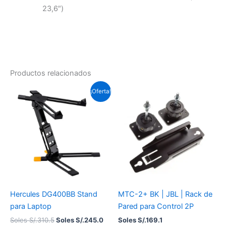
23,6″)
Productos relacionados
El
El
¡Oferta!
precio
precio
original
actual
era:
es:
Soles
Soles
S/.310.5.
S/.245.0.
Hercules DG400BB Stand
MTC-2+ BK | JBL | Rack de
para Laptop
Pared para Control 2P
Soles S/.
310.5
Soles S/.
245.0
Soles S/.
169.1