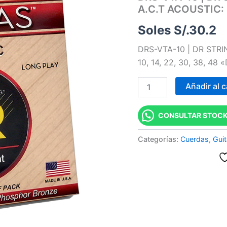
A.C.T ACOUSTIC: 1
|
CUERDAS
Soles S/.
30.2
VERITAS
WITH
DRS-VTA-10 | DR STR
A.C.T
ACOUSTIC:
10, 14, 22, 30, 38, 48
10,
14,
Añadir al c
22,
30,
38,
CONSULTAR STOCK
48
"DR
Categorías:
Cuerdas
,
Guit
STRINGS"
cantidad