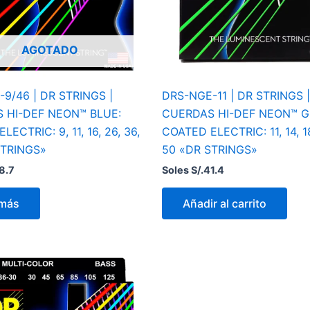
AGOTADO
9/46 | DR STRINGS |
DRS-NGE-11 | DR STRINGS |
 HI-DEF NEON™ BLUE:
CUERDAS HI-DEF NEON™ G
ECTRIC: 9, 11, 16, 26, 36,
COATED ELECTRIC: 11, 14, 18
STRINGS»
50 «DR STRINGS»
8.7
Soles S/.
41.4
 más
Añadir al carrito