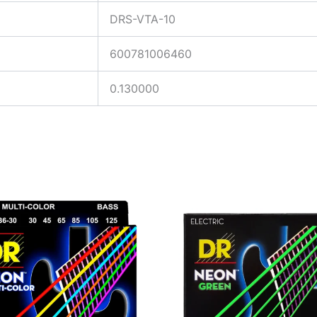
DRS-VTA-10
600781006460
0.130000