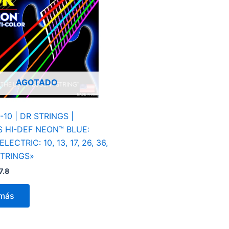
AGOTADO
10 | DR STRINGS |
 HI-DEF NEON™ BLUE:
ECTRIC: 10, 13, 17, 26, 36,
STRINGS»
7.8
 más