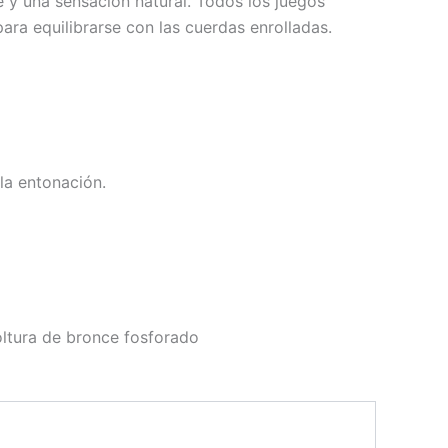
e y una sensación natural. Todos los juegos
ra equilibrarse con las cuerdas enrolladas.
la entonación.
ltura de bronce fosforado