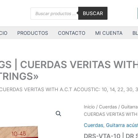
Búsqueda
BUSCAR
de
productos
CIO
PRODUCTOS
CONTACTO
MI CUENTA
B
GS | CUERDAS VERITAS WITH
STRINGS»
CUERDAS VERITAS WITH A.C.T ACOUSTIC: 10, 14, 22, 30, 
DRS-
Inicio
/
Cuerdas
/
Guitarra
VTA-
CUERDAS VERITAS WITH A
10
|
Cuerdas
,
Guitarra acús
DR
DRS-VTA-10 | DR
STRINGS