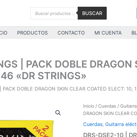
Búsqueda
BUSCAR
de
productos
CIO
PRODUCTOS
CONTACTO
MI CUENTA
B
INGS | PACK DOBLE DRAGON
36, 46 «DR STRINGS»
| PACK DOBLE DRAGON SKIN CLEAR COATED ELECT: 10, 13,
DRS-
Inicio
/
Cuerdas
/
Guitarra
DSE2-
DRAGON SKIN CLEAR COAT
10
|
Cuerdas
,
Guitarra eléct
DR
DRS-DSE2-10 | D
STRINGS