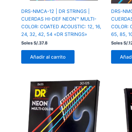
DRS-NMCA-12 | DR STRINGS |
DRS-NMC
CUERDAS HI-DEF NEON™ MULTI-
CUERDAS
COLOR: COATED ACOUSTIC: 12, 16,
COLOR: 
24, 32, 42, 54 «DR STRINGS»
65, 85, 
Soles S/.
37.8
Soles S/.
1
Añadir al carrito
Añadi