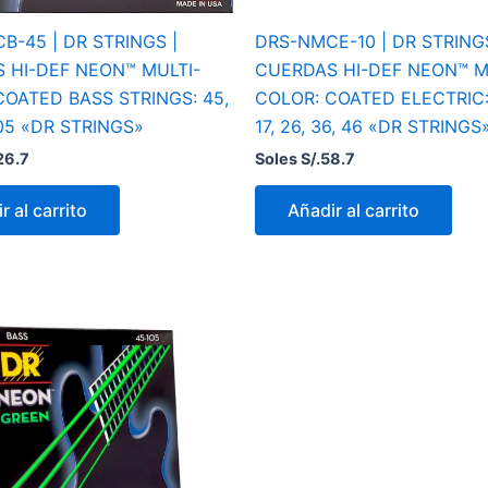
B-45 | DR STRINGS |
DRS-NMCE-10 | DR STRINGS
 HI-DEF NEON™ MULTI-
CUERDAS HI-DEF NEON™ M
COATED BASS STRINGS: 45,
COLOR: COATED ELECTRIC: 
105 «DR STRINGS»
17, 26, 36, 46 «DR STRINGS
26.7
Soles S/.
58.7
r al carrito
Añadir al carrito