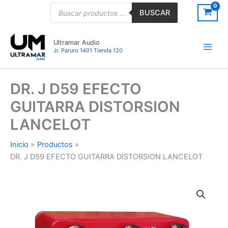
Ir
Búsqueda
BUSCAR
de
al
productos
contenido
Ultramar Audio
Jr. Paruro 1401 Tienda 120
DR. J D59 EFECTO
GUITARRA DISTORSION
LANCELOT
Inicio
Productos
DR. J D59 EFECTO GUITARRA DISTORSION LANCELOT
DR.
J
D59
EFECTO
GUITARRA