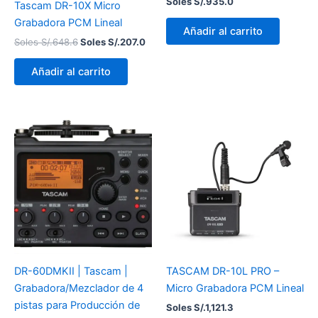
Soles S/.
935.0
Tascam DR-10X Micro
Grabadora PCM Lineal
Añadir al carrito
Soles S/.
648.6
Soles S/.
207.0
Añadir al carrito
DR-60DMKII | Tascam |
TASCAM DR-10L PRO –
Grabadora/Mezclador de 4
Micro Grabadora PCM Lineal
pistas para Producción de
Soles S/.
1,121.3