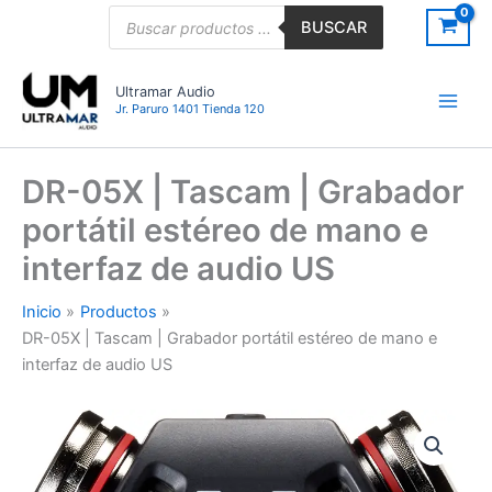
Ir
Búsqueda
BUSCAR
de
al
productos
contenido
Ultramar Audio
Jr. Paruro 1401 Tienda 120
DR-05X | Tascam | Grabador
portátil estéreo de mano e
interfaz de audio US
Inicio
Productos
DR-05X | Tascam | Grabador portátil estéreo de mano e
interfaz de audio US
DR-
05X
|
Tascam