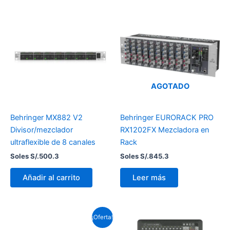
AGOTADO
Behringer MX882 V2
Behringer EURORACK PRO
Divisor/mezclador
RX1202FX Mezcladora en
ultraflexible de 8 canales
Rack
Soles S/.
500.3
Soles S/.
845.3
Añadir al carrito
Leer más
El
El
¡Oferta!
precio
precio