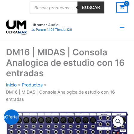
Ir
Búsqueda
BUSCAR
de
al
productos
contenido
Ultramar Audio
Jr. Paruro 1401 Tienda 120
DM16 | MIDAS | Consola
Analogica de estudio con 16
entradas
Inicio
Productos
DM16 | MIDAS | Consola Analogica de estudio con 16
entradas
DM16
El
El
¡Oferta!
|
MIDAS
precio
precio
|