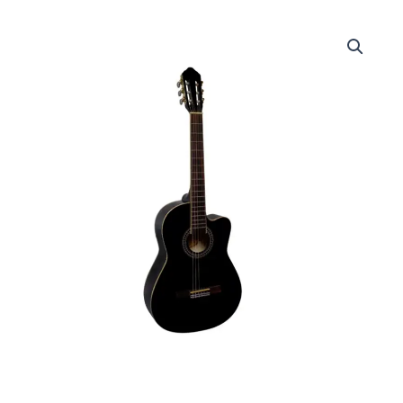
DFR-
FTCG861C-
WR
|
DON
FRANCISCO
|
CAJA
6
WR-
GUIT
ACÚST
C/CORTE
COL/ROJO
VINO,
CUERDAS
NYLON
"DON
FRANCISCO"
cantidad