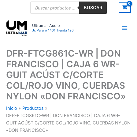
Ir
Búsqueda
BUSCAR
de
al
productos
contenido
Ultramar Audio
Jr. Paruro 1401 Tienda 120
DFR-FTCG861C-WR | DON
FRANCISCO | CAJA 6 WR-
GUIT ACÚST C/CORTE
COL/ROJO VINO, CUERDAS
NYLON «DON FRANCISCO»
Inicio
Productos
DFR-FTCG861C-WR | DON FRANCISCO | CAJA 6 WR-
GUIT ACÚST C/CORTE COL/ROJO VINO, CUERDAS NYLON
«DON FRANCISCO»