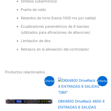
Síntesis subarmónica
Puerta de ruido
Retardos de torre (hasta 1000 ms por salida)
Ecualizadores paramétricos de 8 bandas
(utilizados para afinaciones de altavoces)
Limitación de dbx
Retrasos en la alineación del controlador
Productos relacionados
El
El
El
El
¡Oferta!
¡Oferta!
precio
precio
precio
precio
actual
original
original
actual
es:
era:
era:
es:
Soles
Soles
Soles
Soles
S/.1,997.6.
S/.2,070.0.
S/.13,800.0.
S/.12,386.5.
DBX4800 DriveRack 4800 4
ENTRADAS 8 SALIDAS