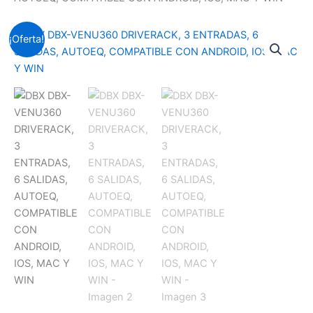
DBX
El
El
¡Oferta!
DBX-
VENU360
precio
precio
DRIVERACK,
original
actual
3
ENTRADAS,
era:
es:
6
SALIDAS,
Soles
Soles
AUTOEQ,
COMPATIBLE
S/.4,012.3.
S/.3,967
CON
ANDROID,
IOS,
MAC
Y
WIN
cantidad