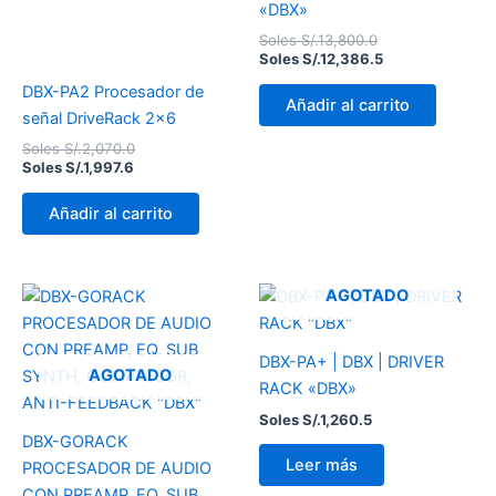
«DBX»
Soles S/.
13,800.0
Soles S/.
12,386.5
DBX-PA2 Procesador de
Añadir al carrito
señal DriveRack 2×6
Soles S/.
2,070.0
Soles S/.
1,997.6
Añadir al carrito
AGOTADO
DBX-PA+ | DBX | DRIVER
AGOTADO
RACK «DBX»
Soles S/.
1,260.5
DBX-GORACK
Leer más
PROCESADOR DE AUDIO
CON PREAMP, EQ, SUB