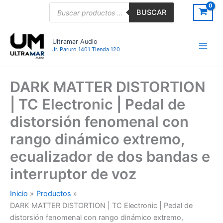
Ir
Búsqueda
BUSCAR
de
al
productos
contenido
Ultramar Audio
Jr. Paruro 1401 Tienda 120
DARK MATTER DISTORTION
| TC Electronic | Pedal de
distorsión fenomenal con
rango dinámico extremo,
ecualizador de dos bandas e
interruptor de voz
Inicio
Productos
DARK MATTER DISTORTION | TC Electronic | Pedal de
distorsión fenomenal con rango dinámico extremo,