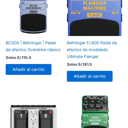
BO300 | Behringer | Pedal
Behringer FL600 Pedal de
de efectos Overdrive clásico
efectos de modelado
Ultimate Flanger
Soles S/.
110.4
Soles S/.
191.5
Añadir al carrito
Añadir al carrito