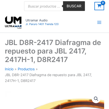
Ir
Búsqueda
BUSCAR
de
al
productos
contenido
Ultramar Audio
Jr. Paruro 1401 Tienda 120
JBL D8R-2417 Diafragma de
repuesto para JBL 2417,
2417H-1, D8R2417
Inicio
Productos
JBL D8R-2417 Diafragma de repuesto para JBL 2417,
2417H-1, D8R2417
JBL
D8R-
2417
Diafragma