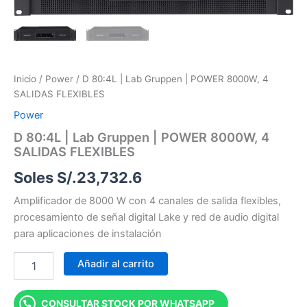
Gruppen
|
POWER
8000W,
4
SALIDAS
Inicio
/
Power
/ D 80:4L | Lab Gruppen | POWER 8000W, 4
FLEXIBLES
SALIDAS FLEXIBLES
cantidad
Power
D 80:4L | Lab Gruppen | POWER 8000W, 4
SALIDAS FLEXIBLES
Soles S/.
23,732.6
Amplificador de 8000 W con 4 canales de salida flexibles,
procesamiento de señal digital Lake y red de audio digital
para aplicaciones de instalación
Añadir al carrito
CONSULTAR STOCK POR WHATSAPP