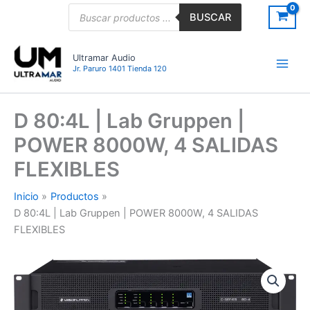
Ir
Búsqueda
BUSCAR
de
al
productos
contenido
Ultramar Audio
Jr. Paruro 1401 Tienda 120
D 80:4L | Lab Gruppen |
POWER 8000W, 4 SALIDAS
FLEXIBLES
Inicio
Productos
D 80:4L | Lab Gruppen | POWER 8000W, 4 SALIDAS
FLEXIBLES
D
80:4L
|
Lab