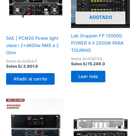
S/.3,953.7.
S/.3,901.9.
S/.17,877.9.
S/.15,249.0.
AGOTADO
Lab Gruppen FP 10000Q
SAE | PCM20 Power light
POWER 4 X 2500W PARA
clase I 2x4600w RMS a 2
TOURING
Ohm
Soles S/.
17,877.9
Soles S/.
3,953.7
Soles S/.
15,249.0
Soles S/.
3,901.9
Leer más
Añadir al carrito