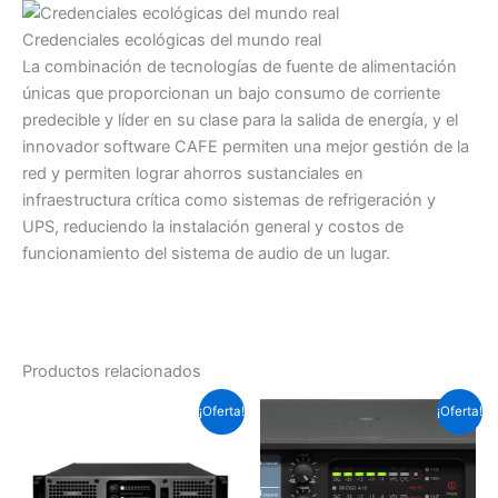
Credenciales ecológicas del mundo real
La combinación de tecnologías de fuente de alimentación
únicas que proporcionan un bajo consumo de corriente
predecible y líder en su clase para la salida de energía, y el
innovador software CAFE permiten una mejor gestión de la
red y permiten lograr ahorros sustanciales en
infraestructura crítica como sistemas de refrigeración y
UPS, reduciendo la instalación general y costos de
funcionamiento del sistema de audio de un lugar.
Productos relacionados
El
El
El
El
¡Oferta!
¡Oferta!
precio
precio
precio
precio
original
actual
original
actual
era:
es:
era:
es:
Soles
Soles
Soles
Soles