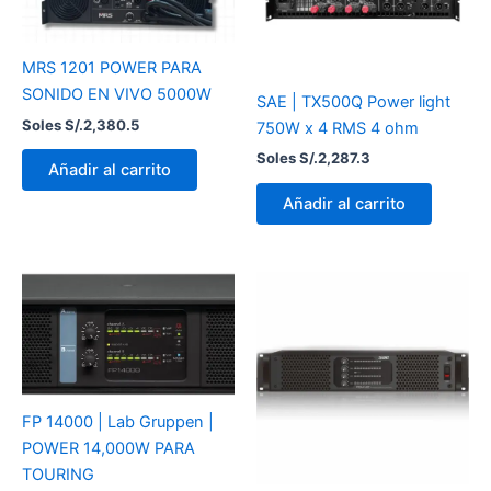
MRS 1201 POWER PARA
SONIDO EN VIVO 5000W
SAE | TX500Q Power light
Soles S/.
2,380.5
750W x 4 RMS 4 ohm
Soles S/.
2,287.3
Añadir al carrito
Añadir al carrito
FP 14000 | Lab Gruppen |
POWER 14,000W PARA
TOURING