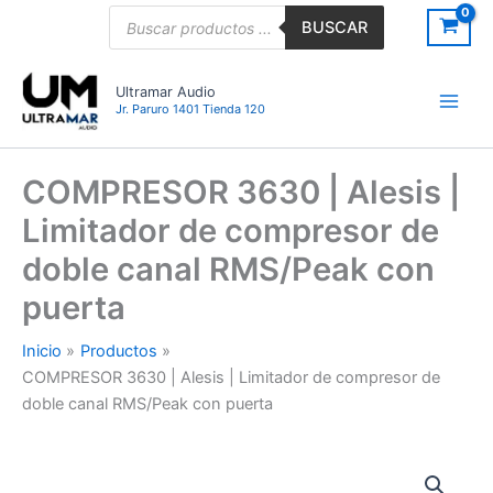
Ir
Búsqueda
BUSCAR
de
al
productos
contenido
Ultramar Audio
Jr. Paruro 1401 Tienda 120
COMPRESOR 3630 | Alesis |
Limitador de compresor de
doble canal RMS/Peak con
puerta
Inicio
Productos
COMPRESOR 3630 | Alesis | Limitador de compresor de
doble canal RMS/Peak con puerta