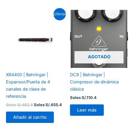
El
El
¡Oferta!
precio
precio
original
actual
era:
es:
Soles
Soles
S/.482.8.
S/.455.4.
AGOTADO
XR4400 | Behringer |
DC9 | Behringer |
Expansor/Puerta de 4
Compresor de dinámica
canales de clase de
clásica
referencia
Soles S/.
110.4
Soles S/.
482.8
Soles S/.
455.4
Leer más
Añadir al carrito