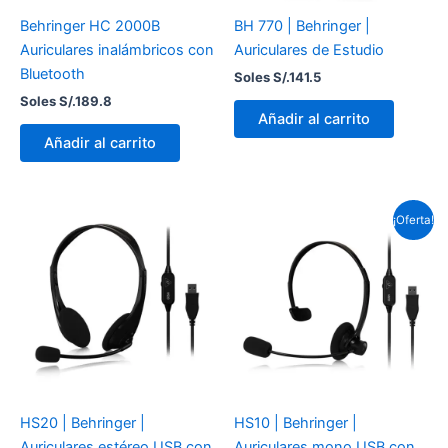
Behringer HC 2000B
BH 770 | Behringer |
Auriculares inalámbricos con
Auriculares de Estudio
Bluetooth
Soles S/.
141.5
Soles S/.
189.8
Añadir al carrito
Añadir al carrito
El
El
¡Oferta!
precio
precio
original
actual
era:
es:
Soles
Soles
S/.79.4.
S/.65.
HS20 | Behringer |
HS10 | Behringer |
Auriculares estéreo USB con
Auriculares mono USB con