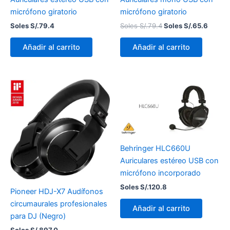
micrófono giratorio
micrófono giratorio
Soles S/.
79.4
Soles S/.
79.4
Soles S/.
65.6
Añadir al carrito
Añadir al carrito
Behringer HLC660U
Auriculares estéreo USB con
micrófono incorporado
Soles S/.
120.8
Pioneer HDJ-X7 Audífonos
circumaurales profesionales
Añadir al carrito
para DJ (Negro)
Soles S/.
897.0