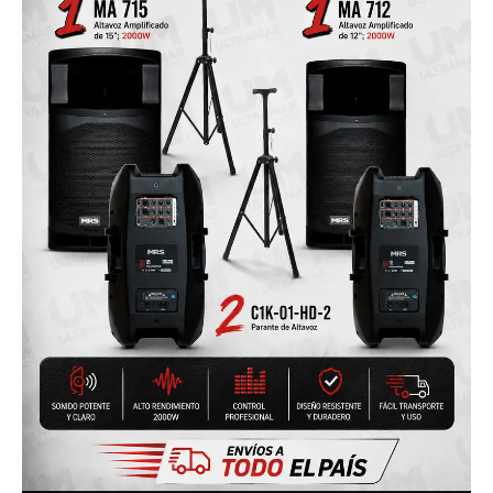
+
MA
712
+
2
C1K-
01-
HD-
2
cantidad