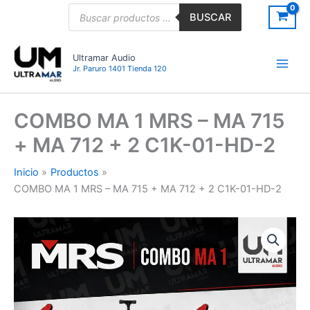
Ir
Búsqueda
BUSCAR
de
al
productos
contenido
Ultramar Audio
Jr. Paruro 1401 Tienda 120
COMBO MA 1 MRS – MA 715
+ MA 712 + 2 C1K-01-HD-2
Inicio
Productos
COMBO MA 1 MRS – MA 715 + MA 712 + 2 C1K-01-HD-2
COMBO
MA
1
MRS
-
MA
715