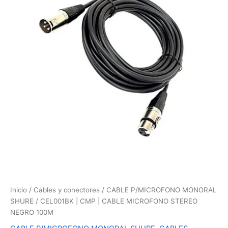
CABLE
MICROFONO
STEREO
NEGRO
100M
cantidad
Inicio
/
Cables y conectores
/
CABLE P/MICROFONO MONORAL
SHURE
/ CEL001BK | CMP | CABLE MICROFONO STEREO
NEGRO 100M