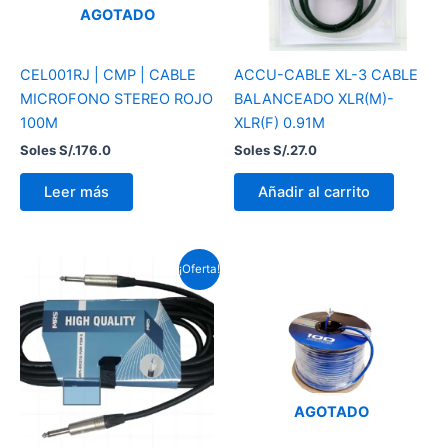
AGOTADO
CEL001RJ | CMP | CABLE
ACCU-CABLE XL-3 CABLE
MICROFONO STEREO ROJO
BALANCEADO XLR(M)-
100M
XLR(F) 0.91M
Soles S/.
176.0
Soles S/.
27.0
Leer más
Añadir al carrito
El
El
¡Oferta!
precio
precio
original
actual
era:
es:
Soles
Soles
S/.56.9.
S/.44.9.
AGOTADO