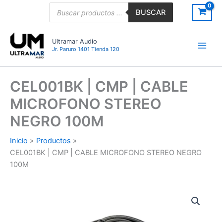
Ir
Búsqueda
BUSCAR
de
al
productos
contenido
Ultramar Audio
Jr. Paruro 1401 Tienda 120
CEL001BK | CMP | CABLE
MICROFONO STEREO
NEGRO 100M
Inicio
Productos
CEL001BK | CMP | CABLE MICROFONO STEREO NEGRO
100M
CEL001BK
|
CMP
|