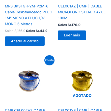
MRS BKSTG-P2M-P2M-6
CEL001AZ | CMP | CABLE
Cable Desbalanceado PLUG
MICROFONO STEREO AZUL
1/4″ MONO a PLUG 1/4″
100M
MONO 6 Metros
Soles S/.
176.0
Soles S/.
56.9
Soles S/.
44.9
Leer más
Añadir al carrito
El
El
¡Oferta!
precio
precio
original
actual
era:
es:
Soles
Soles
S/.414.0.
S/.348.5.
AGOTADO
CMP CEL002AZ CABLE
CEL001YE | CMP | CABLE