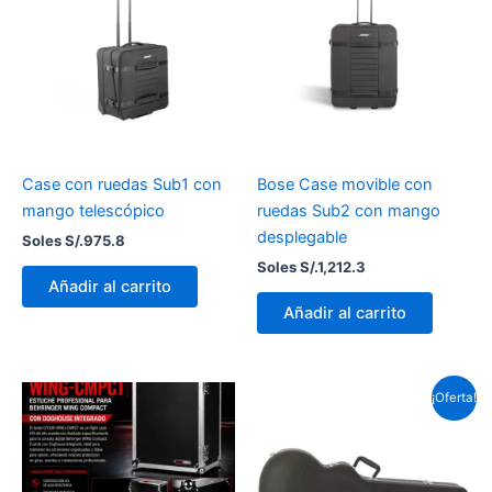
Case con ruedas Sub1 con
Bose Case movible con
mango telescópico
ruedas Sub2 con mango
desplegable
Soles S/.
975.8
Soles S/.
1,212.3
Añadir al carrito
Añadir al carrito
El
El
¡Oferta!
precio
prec
original
actu
era:
es:
Soles
Sole
S/.414.0.
S/.31