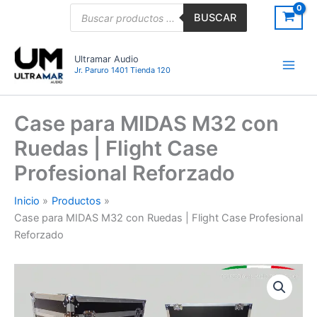
Ir
Búsqueda
BUSCAR
de
al
productos
contenido
Ultramar Audio
Jr. Paruro 1401 Tienda 120
Case para MIDAS M32 con
Ruedas | Flight Case
Profesional Reforzado
Inicio
Productos
Case para MIDAS M32 con Ruedas | Flight Case Profesional
Reforzado
Case
para
MIDAS
M32