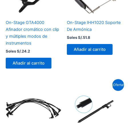
On-Stage GTA4000
On-Stage IHH1020 Soporte
Afinador cromático con clip
De Armónica
y múltiples modos de
Soles S/.
51.8
instrumentos
Añadir al carrito
Soles S/.
24.2
Añadir al carrito
El
El
¡Oferta!
precio
preci
original
actua
era:
es:
Soles
Soles
S/.138.0.
S/.86