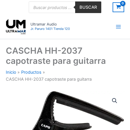
Ir
Búsqueda
BUSCAR
de
al
productos
contenido
Ultramar Audio
Jr. Paruro 1401 Tienda 120
CASCHA HH-2037
capotraste para guitarra
Inicio
Productos
CASCHA HH-2037 capotraste para guitarra
CASCHA
HH-
2037
capotraste
para
guitarra
cantidad