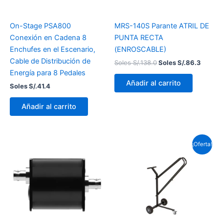
On-Stage PSA800
MRS-140S Parante ATRIL DE
Conexión en Cadena 8
PUNTA RECTA
Enchufes en el Escenario,
(ENROSCABLE)
Cable de Distribución de
Soles S/.
138.0
Soles S/.
86.3
Energía para 8 Pedales
Añadir al carrito
Soles S/.
41.4
Añadir al carrito
El
El
¡Oferta!
precio
prec
original
actu
era:
es:
Soles
Sole
S/.327.8.
S/.31