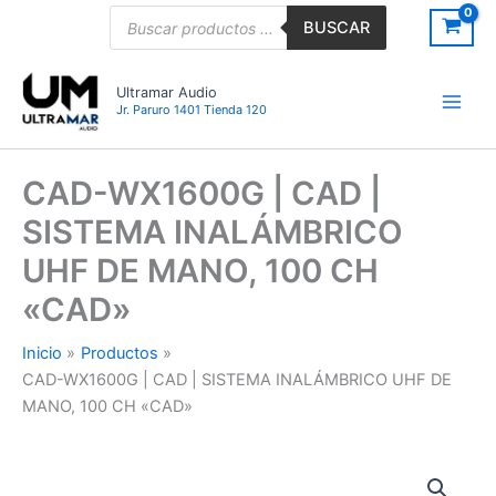
Ir
Búsqueda
BUSCAR
de
al
productos
contenido
Ultramar Audio
Jr. Paruro 1401 Tienda 120
CAD-WX1600G | CAD |
SISTEMA INALÁMBRICO
UHF DE MANO, 100 CH
«CAD»
Inicio
Productos
CAD-WX1600G | CAD | SISTEMA INALÁMBRICO UHF DE
MANO, 100 CH «CAD»
CAD-
WX1600G