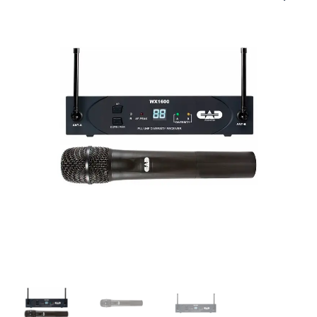
|
CAD
|
SISTEMA
INALÁMBRICO
UHF
DE
MANO,
100
CH
"CAD"
cantidad