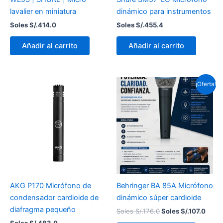
lavalier en miniatura
dinámico para instrumentos
Soles S/.
414.0
Soles S/.
455.4
Añadir al carrito
Añadir al carrito
El
El
¡Oferta!
precio
preci
original
actua
era:
es:
Soles
Soles
S/.176.0.
S/.107
AKG P170 Micrófono de
Behringer BA 85A Micrófono
condensador cardioide de
dinámico súper cardioide
diafragma pequeño
Soles S/.
176.0
Soles S/.
107.0
Soles S/.
483.0