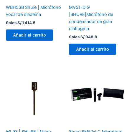
WBH53B Shure | Micrófono
MV51-DIG
vocal de diadema
|SHURE|Micrófono de
condensador de gran
Soles S/.
1,414.5
diafragma
Añadir al carrito
Soles S/.
948.8
Añadir al carrito
WL93 | SHURE | Micro
Shure SM57-LC Micrófono