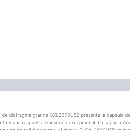
ones (0)
o de diafragma grande GXL2600USB presenta la cápsula de
eto y una respuesta transitoria excepcional.
La cápsula Ao
 ruta de señal precisa y eficiente.
El GXL2600USB se sumi