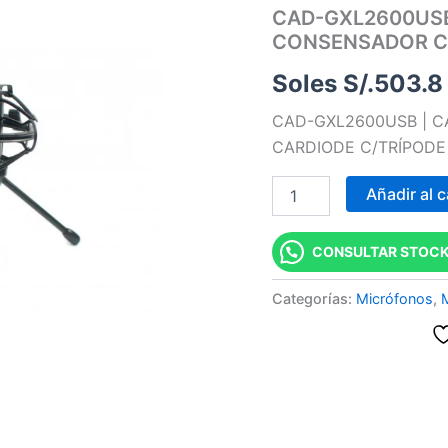
CAD-GXL2600USB
USB
PREMIUM
CONSENSADOR CA
CONSENSADOR
CARDIODE
Soles S/.
503.8
C/TRÍPODE
DE
CAD-GXL2600USB | 
MESA
CARDIODE C/TRÍPODE
"CAD"
cantidad
Añadir al c
CONSULTAR STOCK
Categorías:
Micrófonos
,