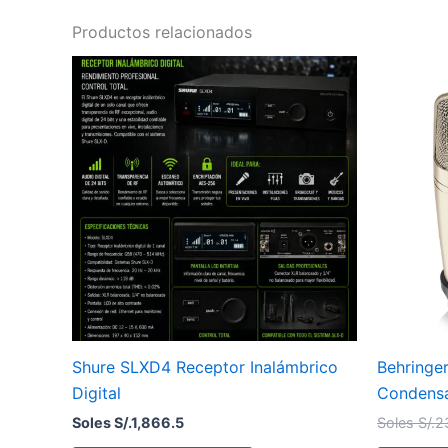
Productos relacionados
Shure SLXD4 Receptor Inalámbrico
Behringe
Digital
Condensa
Soles S/.
1,866.5
Soles S/.
2