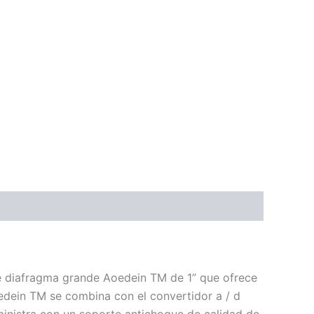
 diafragma grande Aoedein TM de 1” que ofrece
edein TM se combina con el convertidor a / d
nistra con un soporte antichoque de calidad de