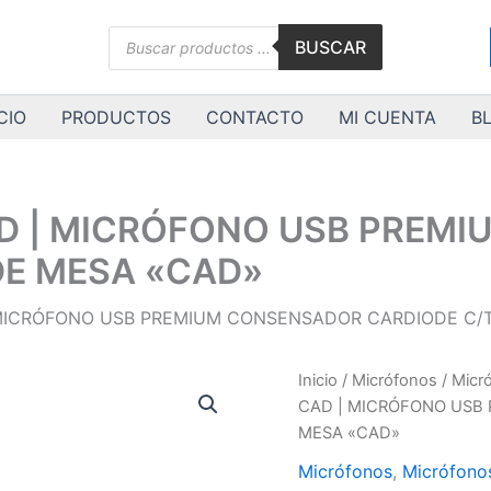
Búsqueda
BUSCAR
de
productos
CIO
PRODUCTOS
CONTACTO
MI CUENTA
B
AD | MICRÓFONO USB PREM
DE MESA «CAD»
 MICRÓFONO USB PREMIUM CONSENSADOR CARDIODE C/
CAD-
Inicio
/
Micrófonos
/
Micr
GXL2600USB
CAD | MICRÓFONO USB
|
MESA «CAD»
CAD
|
Micrófonos
,
Micrófono
MICRÓFONO