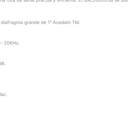
 diafragma grande de 1″ Aoedein TM.
 – 20KHz.
dB.
ac.