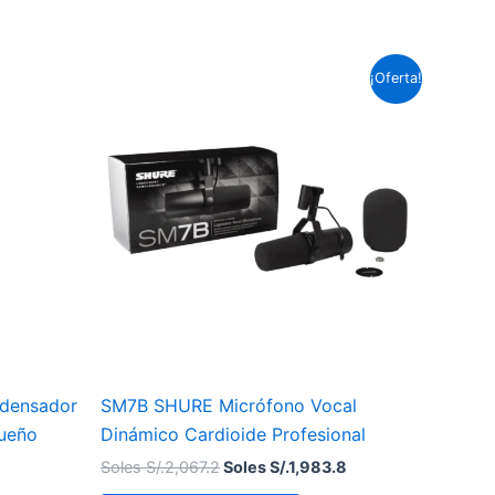
El
El
¡Oferta!
precio
precio
original
actual
era:
es:
Soles
Soles
S/.2,067.2.
S/.1,983.8.
ndensador
SM7B SHURE Micrófono Vocal
queño
Dinámico Cardioide Profesional
Soles S/.
2,067.2
Soles S/.
1,983.8