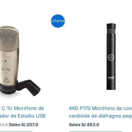
El
El
¡Oferta!
precio
precio
original
actual
era:
es:
Soles
Soles
S/.234.6.
S/.207.0.
r C 1U Micrófono de
AKG P170 Micrófono de co
dor de Estudio USB
cardioide de diafragma pe
34.6
Soles S/.
207.0
Soles S/.
483.0