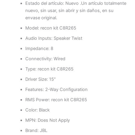
Estado del artículo:
Nuevo .Un artículo totalmente
nuevo, sin usar, sin abrir y sin daños, en su
envase original.
Model:
recon kit C8R265
Audio Inputs:
Speaker Twist
Impedance:
8
Connectivity:
Wired
Type:
recon kit C8R265
Driver Size:
15″
Features:
2-Way Configuration
RMS Power:
recon kit C8R265
Color:
Black
MPN:
Does Not Apply
Brand:
JBL