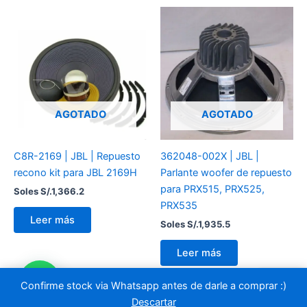
AGOTADO
AGOTADO
C8R-2169 | JBL | Repuesto
362048-002X | JBL |
recono kit para JBL 2169H
Parlante woofer de repuesto
para PRX515, PRX525,
Soles S/.
1,366.2
PRX535
Leer más
Soles S/.
1,935.5
Leer más
Confirme stock via Whatsapp antes de darle a comprar :)
Descartar