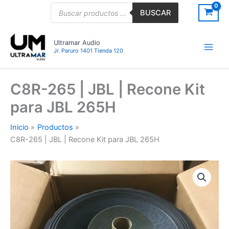
Ir
Búsqueda
BUSCAR
de
al
productos
contenido
Ultramar Audio
Jr. Paruro 1401 Tienda 120
C8R-265 | JBL | Recone Kit
para JBL 265H
Inicio
Productos
C8R-265 | JBL | Recone Kit para JBL 265H
C8R-
265
|
JBL
|
Recone
Kit