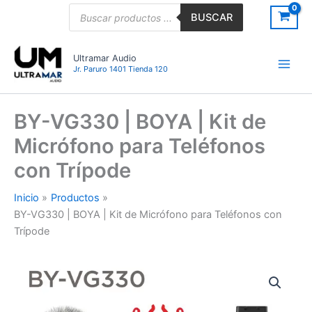
Ir
Búsqueda
BUSCAR
de
al
productos
contenido
Ultramar Audio
Jr. Paruro 1401 Tienda 120
BY-VG330 | BOYA | Kit de
Micrófono para Teléfonos
con Trípode
Inicio
Productos
BY-VG330 | BOYA | Kit de Micrófono para Teléfonos con
Trípode
BY-
VG330
|
BOYA