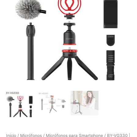
|
Kit
de
Micrófono
para
Teléfonos
con
Trípode
cantidad
Inicio
/
Micrófonos
/
Micrófonos para Smartphone
/ BY-VG330 |