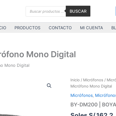
Búsqueda
BUSCAR
de
productos
CIO
PRODUCTOS
CONTACTO
MI CUENTA
B
ófono Mono Digital
o Mono Digital
BY-
Inicio
/
Micrófonos
/
Micr
DM200
Micrófono Mono Digital
|
BOYA
Micrófonos
,
Micrófono
|
BY-DM200 | BOYA 
Micrófono
Mono
Soles S/.
162.2
Digital