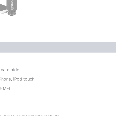
ones (0)
 cardioide
iPhone, iPod touch
e MFI