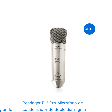
El
El
¡Oferta!
precio
precio
original
actual
era:
es:
Soles
Soles
S/.621.0.
S/.552.0.
Behringer B-2 Pro Micrófono de
grande
condensador de doble diafragma