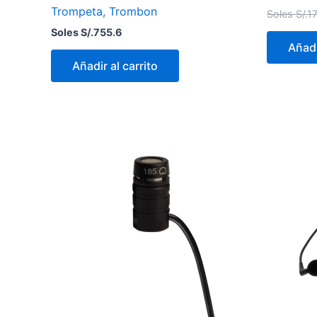
Trompeta, Trombon
Soles S/.
1
Soles S/.
755.6
Añadi
Añadir al carrito