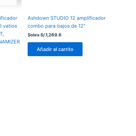
ificador
Ashdown STUDIO 12 amplificador
0 vatios
combo para bajos de 12″
T,
Soles S/.
1,269.6
YNAMIZER
Añadir al carrito