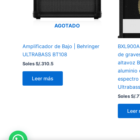
AGOTADO
Amplificador de Bajo | Behringer
BXL900A 
ULTRABASS BT108
de grave
altavoz B
Soles S/.
310.5
aluminio 
Leer más
espectro
Ultrabas
Soles S/.
7
Leer