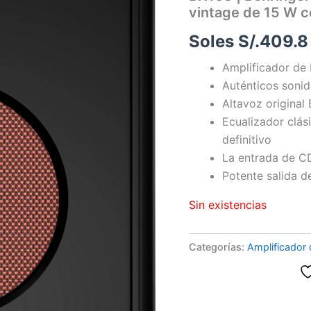
vintage de 15 W co
Soles S/.
409.8
Amplificador de 
Auténticos sonid
Altavoz original
Ecualizador clás
definitivo
La entrada de CD
Potente salida d
Sin existencias
Categorías:
Amplificador 