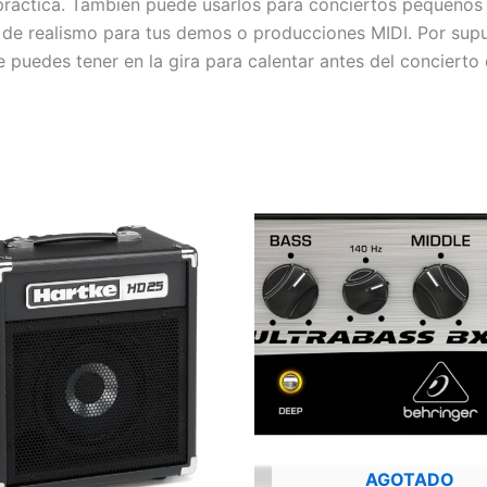
áctica. También puede usarlos para conciertos pequeños y
a de realismo para tus demos o producciones MIDI. Por su
ue puedes tener en la gira para calentar antes del concierto
AGOTADO