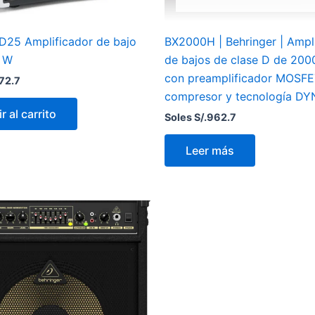
D25 Amplificador de bajo
BX2000H | Behringer | Ampl
5 W
de bajos de clase D de 200
con preamplificador MOSFE
72.7
compresor y tecnología D
r al carrito
Soles S/.
962.7
Leer más