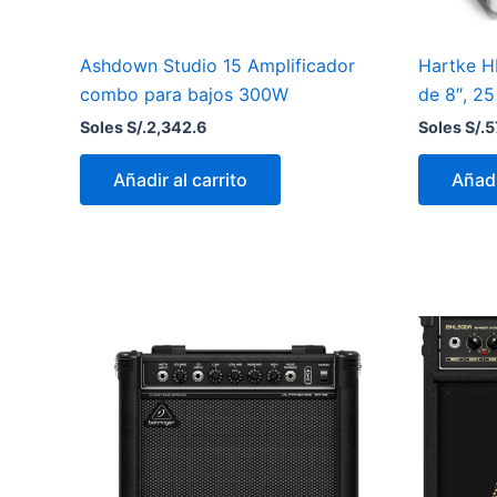
Ashdown Studio 15 Amplificador
Hartke H
combo para bajos 300W
de 8″, 2
Soles S/.
2,342.6
Soles S/.
5
Añadir al carrito
Añadi