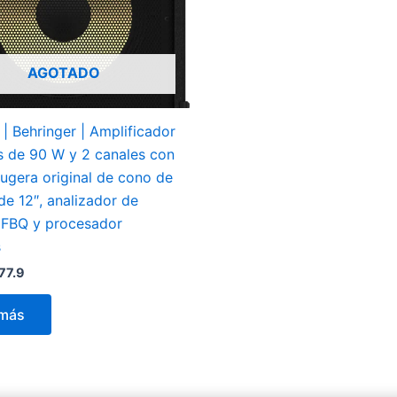
AGOTADO
| Behringer | Amplificador
s de 90 W y 2 canales con
ugera original de cono de
de 12″, analizador de
 FBQ y procesador
s
77.9
 más