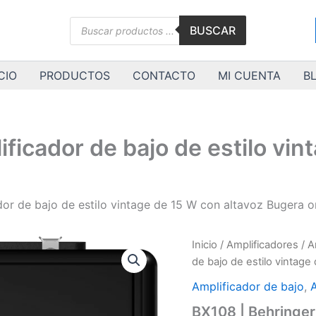
Búsqueda
BUSCAR
de
productos
CIO
PRODUCTOS
CONTACTO
MI CUENTA
B
ficador de bajo de estilo vin
dor de bajo de estilo vintage de 15 W con altavoz Bugera or
Inicio
/
Amplificadores
/
A
de bajo de estilo vintage
Amplificador de bajo
,
BX108 | Behringer 