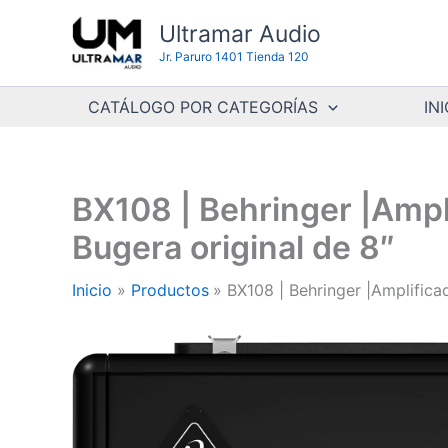
Ir
Ultramar Audio
al
Jr. Paruro 1401 Tienda 120
contenido
CATÁLOGO POR CATEGORÍAS
INI
BX108 | Behringer |Ampli
Bugera original de 8″
Inicio
Productos
BX108 | Behringer |Amplifica