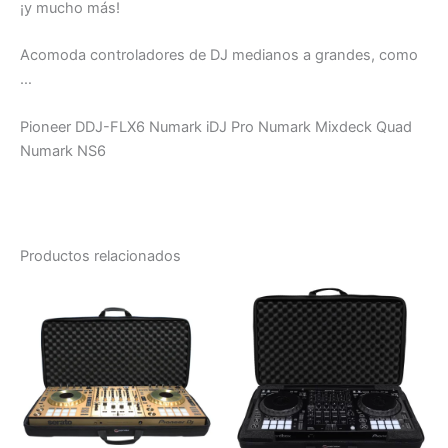
¡y mucho más!
Acomoda controladores de DJ medianos a grandes, como
…
Pioneer DDJ-FLX6 Numark iDJ Pro Numark Mixdeck Quad
Numark NS6
Productos relacionados