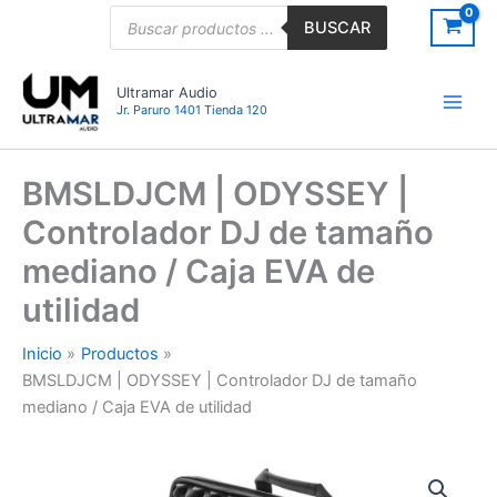
Ir
Búsqueda
BUSCAR
de
al
productos
contenido
Ultramar Audio
Jr. Paruro 1401 Tienda 120
BMSLDJCM | ODYSSEY |
Controlador DJ de tamaño
mediano / Caja EVA de
utilidad
Inicio
Productos
BMSLDJCM | ODYSSEY | Controlador DJ de tamaño
mediano / Caja EVA de utilidad
BMSLDJCM
|