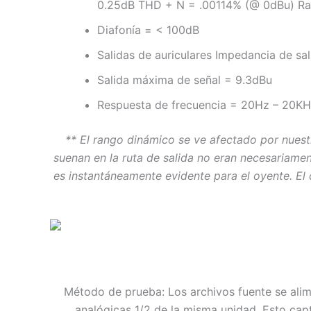
0.25dB THD + N = .00114% (@ 0dBu) Ra
Diafonía = < 100dB
Salidas de auriculares Impedancia de sa
Salida máxima de señal = 9.3dBu
Respuesta de frecuencia = 20Hz – 20KH
** El rango dinámico se ve afectado por nuestr
suenan en la ruta de salida no eran necesariam
es instantáneamente evidente para el oyente. E
Método de prueba: Los archivos fuente se alime
analógicas 1/2 de la misma unidad. Esto capt