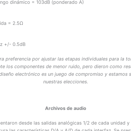
ngo dinámico = 103dB (ponderado A)
lida = 2.5Ω
z +/- 0.5dB
a preferencia por ajustar las etapas individuales para la 
ente los componentes de menor ruido, pero dieron como res
l diseño electrónico es un juego de compromiso y estamos 
nuestras elecciones.
Archivos de audio
ntaron desde las salidas analógicas 1/2 de cada unidad y 
ura las características D/A y A/D de cada interfaz. Se prest