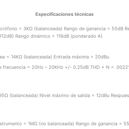
Especificaciones técnicas
icrófono = 3KΩ (balanceada) Rango de ganancia = 55dB R
12dB) Rango dinámico = 116dB (ponderado A)
ínea = 14KΩ (balanceada) Entrada máxima = 20dBu
e frecuencia = 20Hz – 20KHz +/- 0.25dB THD + N = .0022
= 95Ω (balanceada) Nivel máximo de salida = 12dBu Respue
instrumento = 1MΩ (no balanceada) Rango de ganancia = 5