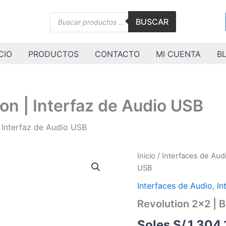
Búsqueda
BUSCAR
de
productos
CIO
PRODUCTOS
CONTACTO
MI CUENTA
B
ion | Interfaz de Audio USB
| Interfaz de Audio USB
Revolution
Inicio
/
Interfaces de Aud
2×2
USB
|
Black
Interfaces de Audio
,
In
Lion
Revolution 2×2 | B
|
Interfaz
Soles S/.
1,304.
de