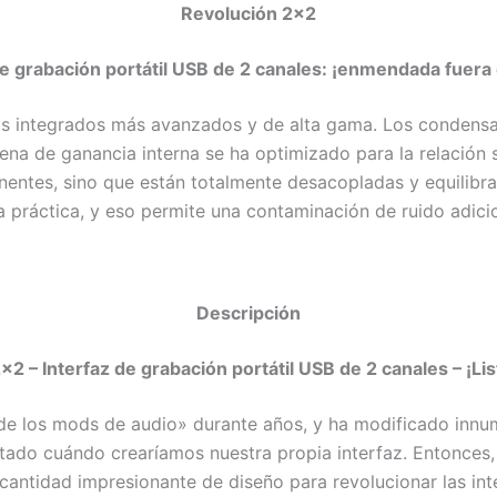
Revolución 2×2
de grabación portátil USB de 2 canales: ¡enmendada fuera d
tos integrados más avanzados y de alta gama. Los condens
scena de ganancia interna se ha optimizado para la relación
entes, sino que están totalmente desacopladas y equilibrad
a práctica, y eso permite una contaminación de ruido adicio
Descripción
×2 – Interfaz de grabación portátil USB de 2 canales – ¡Lis
de los mods de audio» durante años, y ha modificado innume
ntado cuándo crearíamos nuestra propia interfaz. Entonce
 cantidad impresionante de diseño para revolucionar las int