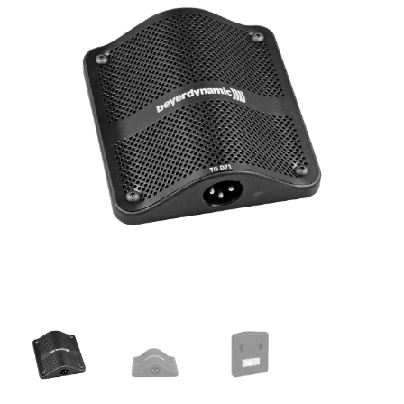
Condensador
(semicardioide)
cantidad