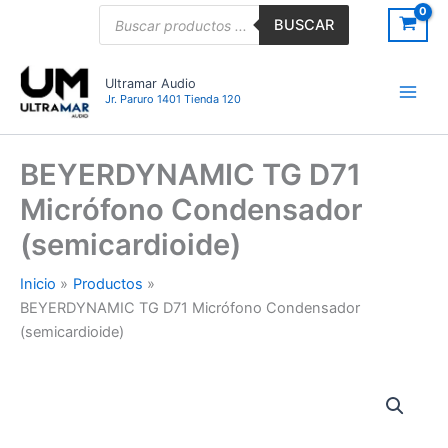
Ir
Búsqueda
BUSCAR
de
al
productos
contenido
Ultramar Audio
Jr. Paruro 1401 Tienda 120
BEYERDYNAMIC TG D71
Micrófono Condensador
(semicardioide)
Inicio
Productos
BEYERDYNAMIC TG D71 Micrófono Condensador
(semicardioide)
BEYERDYNAMIC
TG
D71
Micrófono