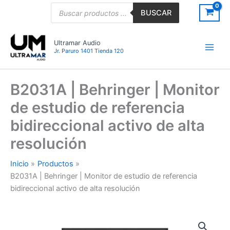
Ir
Búsqueda
BUSCAR
de
al
productos
contenido
Ultramar Audio
Jr. Paruro 1401 Tienda 120
B2031A | Behringer | Monitor
de estudio de referencia
bidireccional activo de alta
resolución
Inicio
Productos
B2031A | Behringer | Monitor de estudio de referencia
bidireccional activo de alta resolución
B2031A
|