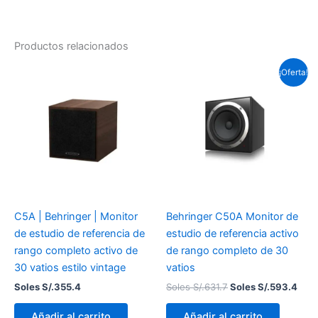
Productos relacionados
El
El
¡Oferta!
precio
prec
original
actu
era:
es:
Soles
Sole
S/.631.7.
S/.5
C5A | Behringer | Monitor
Behringer C50A Monitor de
de estudio de referencia de
estudio de referencia activo
rango completo activo de
de rango completo de 30
30 vatios estilo vintage
vatios
Soles S/.
355.4
Soles S/.
631.7
Soles S/.
593.4
Añadir al carrito
Añadir al carrito