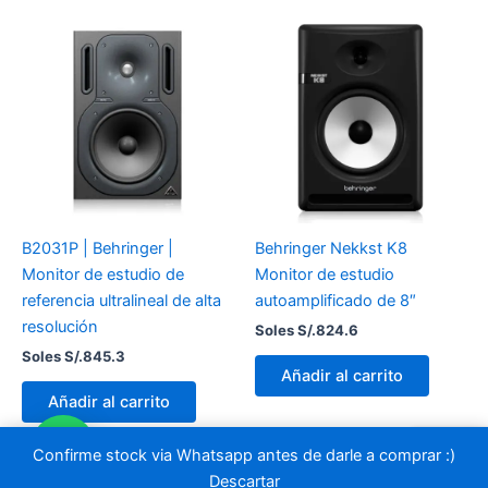
B2031P | Behringer |
Behringer Nekkst K8
Monitor de estudio de
Monitor de estudio
referencia ultralineal de alta
autoamplificado de 8″
resolución
Soles S/.
824.6
Soles S/.
845.3
Añadir al carrito
Añadir al carrito
Confirme stock via Whatsapp antes de darle a comprar :)
Descartar