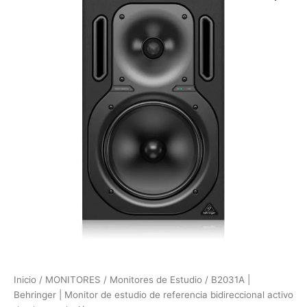
Behringer
|
Monitor
de
estudio
de
referencia
bidireccional
activo
de
alta
resolución
cantidad
Inicio
/
MONITORES
/
Monitores de Estudio
/ B2031A |
Behringer | Monitor de estudio de referencia bidireccional activo