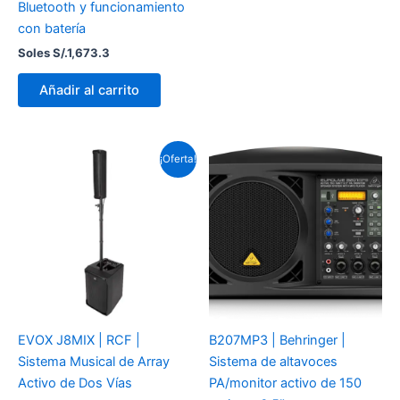
Bluetooth y funcionamiento
con batería
Soles S/.
1,673.3
Añadir al carrito
El
El
¡Oferta!
precio
precio
original
actual
era:
es:
Soles
Soles
S/.5,402.7.
S/.5,285.4.
EVOX J8MIX | RCF |
B207MP3 | Behringer |
Sistema Musical de Array
Sistema de altavoces
Activo de Dos Vías
PA/monitor activo de 150