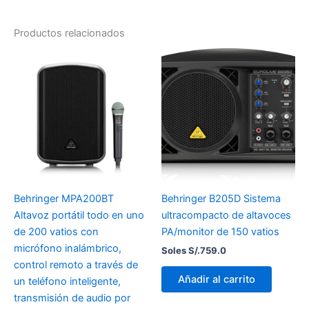
Productos relacionados
Behringer MPA200BT
Behringer B205D Sistema
Altavoz portátil todo en uno
ultracompacto de altavoces
de 200 vatios con
PA/monitor de 150 vatios
micrófono inalámbrico,
Soles S/.
759.0
control remoto a través de
Añadir al carrito
un teléfono inteligente,
transmisión de audio por