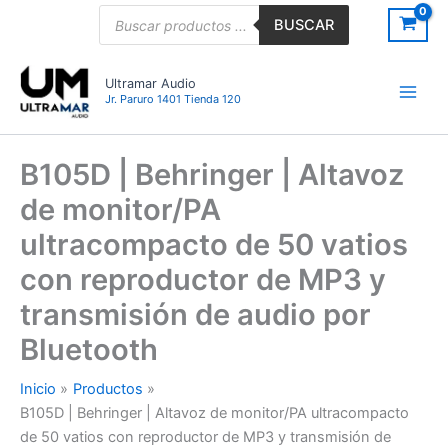
Ir
Búsqueda
BUSCAR
de
al
productos
contenido
Ultramar Audio
Jr. Paruro 1401 Tienda 120
B105D | Behringer | Altavoz
de monitor/PA
ultracompacto de 50 vatios
con reproductor de MP3 y
transmisión de audio por
Bluetooth
Inicio
Productos
B105D | Behringer | Altavoz de monitor/PA ultracompacto
de 50 vatios con reproductor de MP3 y transmisión de