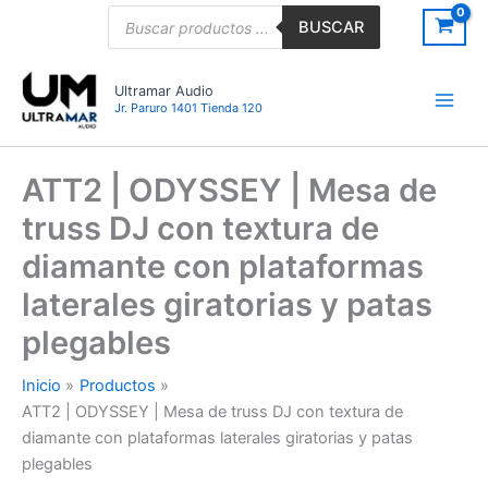
Ir
Búsqueda
BUSCAR
de
al
productos
contenido
Ultramar Audio
Jr. Paruro 1401 Tienda 120
ATT2 | ODYSSEY | Mesa de
truss DJ con textura de
diamante con plataformas
laterales giratorias y patas
plegables
Inicio
Productos
ATT2 | ODYSSEY | Mesa de truss DJ con textura de
diamante con plataformas laterales giratorias y patas
plegables