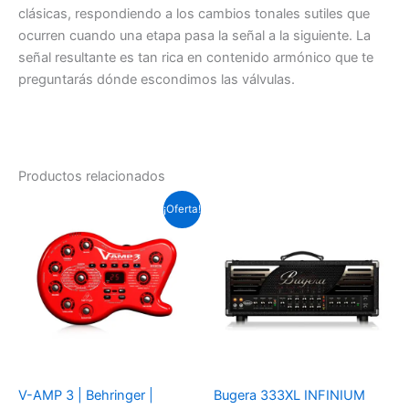
clásicas, respondiendo a los cambios tonales sutiles que
ocurren cuando una etapa pasa la señal a la siguiente. La
señal resultante es tan rica en contenido armónico que te
preguntarás dónde escondimos las válvulas.
Productos relacionados
El
El
¡Oferta!
precio
precio
original
actual
era:
es:
Soles
Soles
S/.379.5.
S/.338.1.
V-AMP 3 | Behringer |
Bugera 333XL INFINIUM