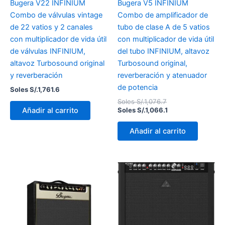
Bugera V22 INFINIUM
Bugera V5 INFINIUM
Combo de válvulas vintage
Combo de amplificador de
de 22 vatios y 2 canales
tubo de clase A de 5 vatios
con multiplicador de vida útil
con multiplicador de vida útil
de válvulas INFINIUM,
del tubo INFINIUM, altavoz
altavoz Turbosound original
Turbosound original,
y reverberación
reverberación y atenuador
de potencia
Soles S/.
1,761.6
Soles S/.
1,076.7
Añadir al carrito
Soles S/.
1,066.1
Añadir al carrito