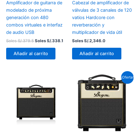
Amplificador de guitarra de
Cabezal de amplificador de
modelado de próxima
válvulas de 3 canales de 120
generación con 480
vatios Hardcore con
combos virtuales e interfaz
reverberación y
de audio USB
multiplicador de vida útil
Soles S/.
379.5
Soles S/.
338.1
Soles S/.
2,346.0
Añadir al carrito
Añadir al carrito
El
El
¡Oferta!
precio
precio
original
actual
era:
es:
Soles
Soles
S/.1,076.7.
S/.1,066.1.