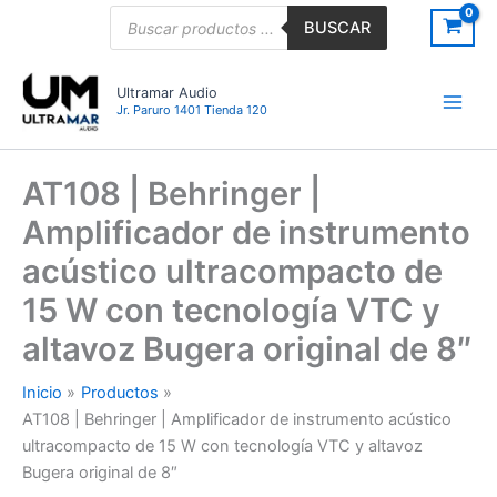
Ir
Búsqueda
BUSCAR
de
al
productos
contenido
Ultramar Audio
Jr. Paruro 1401 Tienda 120
AT108 | Behringer |
Amplificador de instrumento
acústico ultracompacto de
15 W con tecnología VTC y
altavoz Bugera original de 8″
Inicio
Productos
AT108 | Behringer | Amplificador de instrumento acústico
ultracompacto de 15 W con tecnología VTC y altavoz
Bugera original de 8″