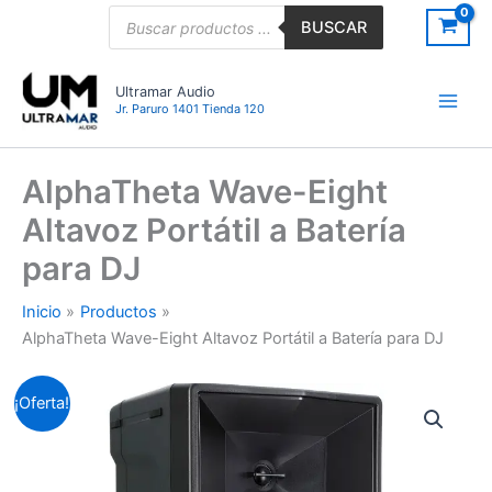
Ir
Búsqueda
BUSCAR
de
al
productos
contenido
Ultramar Audio
Jr. Paruro 1401 Tienda 120
AlphaTheta Wave-Eight
Altavoz Portátil a Batería
para DJ
Inicio
Productos
AlphaTheta Wave-Eight Altavoz Portátil a Batería para DJ
AlphaTheta
El
El
¡Oferta!
Wave-
Eight
precio
precio
Altavoz
original
actual
Portátil