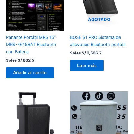
AGOTADO
Parlante Portátil MRS 15”
BOSE S1 PRO Sistema de
MRS-4615BAT Bluetooth
altavoces Bluetooth portátil
con Batería
Soles S/.
2,596.7
Soles S/.
862.5
Leer más
Añadir al carrito