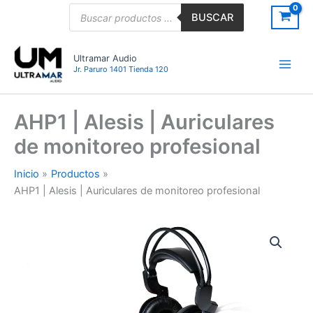
Ir
Búsqueda
BUSCAR
de
al
productos
contenido
Ultramar Audio
Jr. Paruro 1401 Tienda 120
AHP1 | Alesis | Auriculares
de monitoreo profesional
Inicio
Productos
AHP1 | Alesis | Auriculares de monitoreo profesional