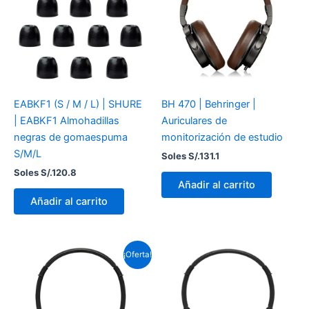
EABKF1 (S / M / L) | SHURE
BH 470 | Behringer |
| EABKF1 Almohadillas
Auriculares de
negras de gomaespuma
monitorización de estudio
S/M/L
Soles S/.
131.1
Soles S/.
120.8
Añadir al carrito
Añadir al carrito
El
El
¡Oferta!
precio
precio
original
actual
era:
es:
Soles
Soles
S/.207.0.
S/.182.9.