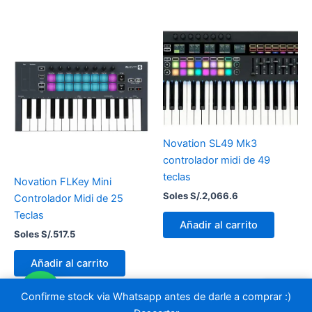
Novation SL49 Mk3
controlador midi de 49
teclas
Novation FLKey Mini
Soles S/.
2,066.6
Controlador Midi de 25
Teclas
Añadir al carrito
Soles S/.
517.5
Añadir al carrito
Confirme stock via Whatsapp antes de darle a comprar :)