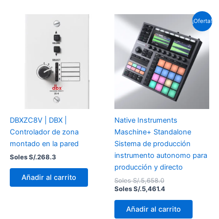
El
El
¡Oferta!
precio
precio
original
actual
era:
es:
Soles
Soles
S/.5,658.0.
S/.5,461.4.
DBXZC8V | DBX |
Native Instruments
Controlador de zona
Maschine+ Standalone
montado en la pared
Sistema de producción
instrumento autonomo para
Soles S/.
268.3
producción y directo
Añadir al carrito
Soles S/.
5,658.0
Soles S/.
5,461.4
Añadir al carrito