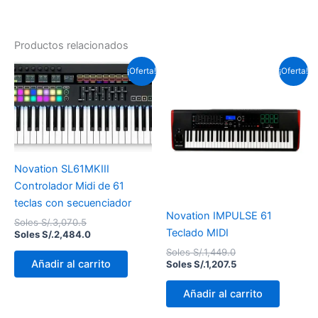
Productos relacionados
El
El
El
El
¡Oferta!
¡Oferta!
precio
precio
precio
precio
original
actual
original
actual
era:
es:
era:
es:
Soles
Soles
Soles
Soles
S/.3,070.5.
S/.2,484.0.
S/.1,449.0.
S/.1,207.5.
Novation SL61MKIII
Controlador Midi de 61
teclas con secuenciador
Novation IMPULSE 61
Soles S/.
3,070.5
Teclado MIDI
Soles S/.
2,484.0
Soles S/.
1,449.0
Añadir al carrito
Soles S/.
1,207.5
Añadir al carrito