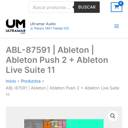
Ir
Búsqueda
BUSCAR
de
al
productos
contenido
Ultramar Audio
Jr. Paruro 1401 Tienda 120
ABL-87591 | Ableton |
Ableton Push 2 + Ableton
Live Suite 11
Inicio
Productos
ABL-87591 | Ableton | Ableton Push 2 + Ableton Live Suite
11