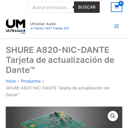
Ir
Búsqueda
BUSCAR
de
al
productos
contenido
Ultramar Audio
Jr. Paruro 1401 Tienda 120
SHURE A820-NIC-DANTE
Tarjeta de actualización de
Dante™
Inicio
Productos
SHURE A820-NIC-DANTE Tarjeta de actualización de
Dante™
SHURE
A820-
NIC-
DANTE