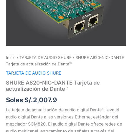
Tarjeta
de
actualización
de
Dante™
cantidad
Inicio
/
TARJETA DE AUDIO SHURE
/ SHURE A820-NIC-DANTE
Tarjeta de actualización de Dante™
TARJETA DE AUDIO SHURE
SHURE A820-NIC-DANTE Tarjeta de
actualización de Dante™
Soles S/.
2,007.9
La tarjeta de actualización de audio digital Dante™ lleva el
audio digital Dante a las versiones Ethernet estándar del
mezclador SCM820. El audio digital Dante ofrece redes de
audio multicanal, enrutamiento de señales a través del