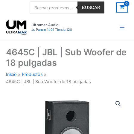
Ir
Búsqueda
BUSCAR
de
al
productos
contenido
Ultramar Audio
Jr. Paruro 1401 Tienda 120
4645C | JBL | Sub Woofer de
18 pulgadas
Inicio
Productos
4645C | JBL | Sub Woofer de 18 pulgadas
4645C
|
JBL
|
Sub
Woofer
de