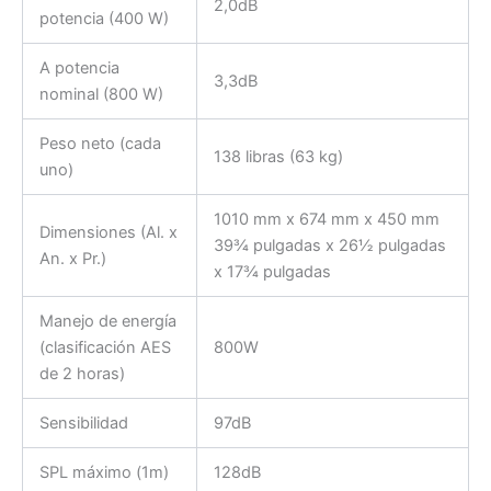
2,0dB
potencia (400 W)
A potencia
3,3dB
nominal (800 W)
Peso neto (cada
138 libras (63 kg)
uno)
1010 mm x 674 mm x 450 mm
Dimensiones (Al. x
39¾ pulgadas x 26½ pulgadas
An. x Pr.)
x 17¾ pulgadas
Manejo de energía
(clasificación AES
800W
de 2 horas)
Sensibilidad
97dB
SPL máximo (1m)
128dB