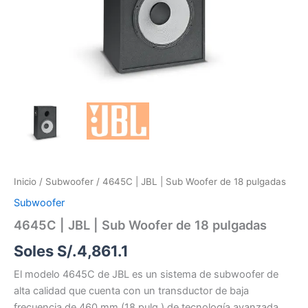
18
pulgadas
cantidad
Inicio
/
Subwoofer
/ 4645C | JBL | Sub Woofer de 18 pulgadas
Subwoofer
4645C | JBL | Sub Woofer de 18 pulgadas
Soles S/.
4,861.1
El modelo 4645C de JBL es un sistema de subwoofer de
alta calidad que cuenta con un transductor de baja
frecuencia de 460 mm (18 pulg.) de tecnología avanzada