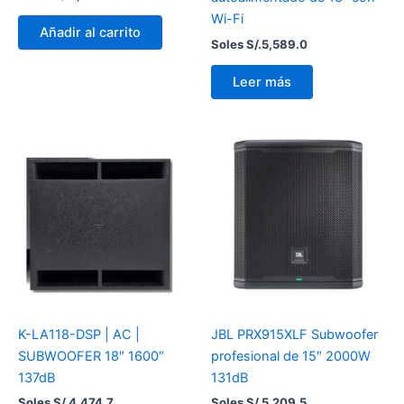
Wi-Fi
Añadir al carrito
Soles S/.
5,589.0
Leer más
K-LA118-DSP | AC |
JBL PRX915XLF Subwoofer
SUBWOOFER 18″ 1600″
profesional de 15″ 2000W
137dB
131dB
Soles S/.
4,474.7
Soles S/.
5,209.5