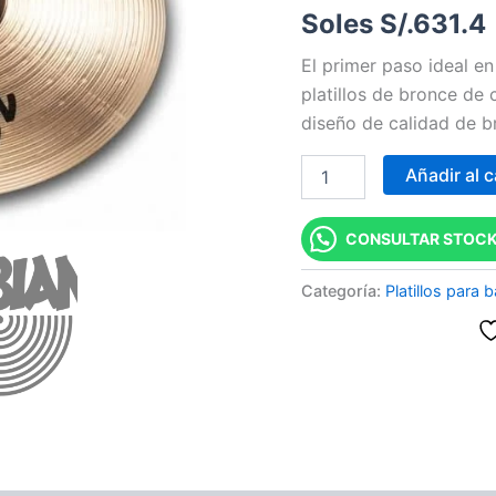
Soles S/.
631.4
B8
BAND
El primer paso ideal en
"SABIAN"
cantidad
platillos de bronce de 
diseño de calidad de br
Añadir al c
CONSULTAR STOCK
Categoría:
Platillos para 