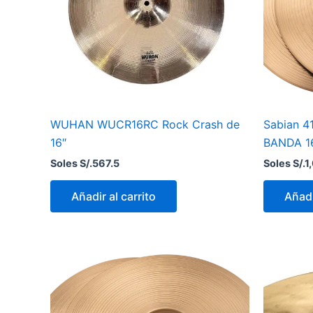
WUHAN WUCR16RC Rock Crash de
Sabian 4
16″
BANDA 1
Soles S/.
567.5
Soles S/.
1
Añadir al carrito
Añadi