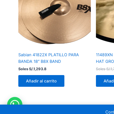
Sabian 41822X PLATILLO PARA
11489XN 
BANDA 18″ B8X BAND
HAT GRO
Soles S/.
1,293.8
Soles S/.
1,
Añadir al carrito
Añadi
Conf