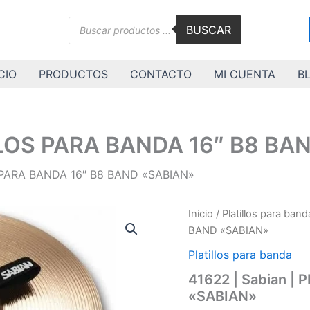
Búsqueda
BUSCAR
de
productos
CIO
PRODUCTOS
CONTACTO
MI CUENTA
B
ILLOS PARA BANDA 16″ B8 BA
S PARA BANDA 16″ B8 BAND «SABIAN»
41622
Inicio
/
Platillos para band
|
BAND «SABIAN»
Sabian
|
Platillos para banda
PLATILLOS
41622 | Sabian |
PARA
«SABIAN»
BANDA
16"