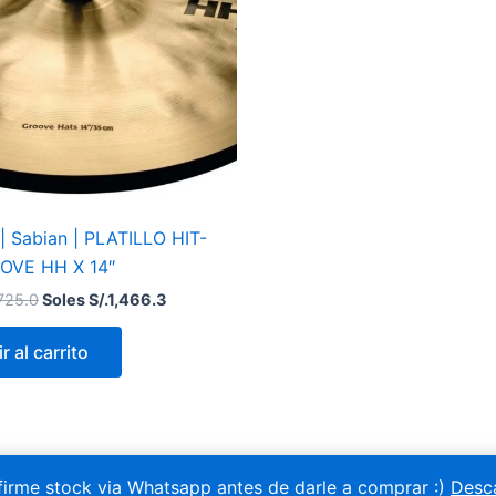
S/.1,725.0.
S/.1,466.3.
| Sabian | PLATILLO HIT-
OVE HH X 14″
725.0
Soles S/.
1,466.3
r al carrito
irme stock via Whatsapp antes de darle a comprar :)
Desc