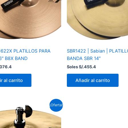
1622X PLATILLOS PARA
SBR1422 | Sabian | PLATIL
6″ B8X BAND
BANDA SBR 14″
,076.4
Soles S/.
455.4
r al carrito
Añadir al carrito
El
El
¡Oferta!
precio
precio
original
actual
era:
es:
Soles
Soles