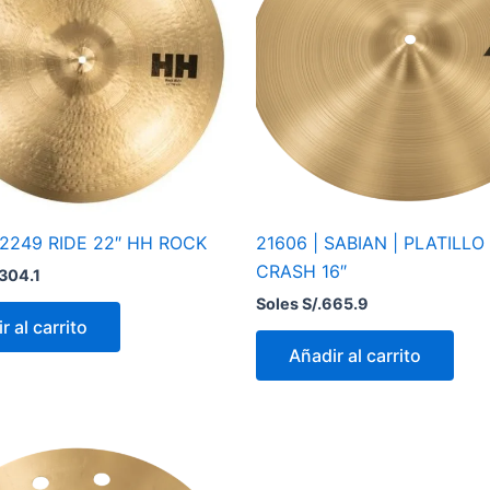
12249 RIDE 22″ HH ROCK
21606 | SABIAN | PLATILLO
CRASH 16″
,304.1
Soles S/.
665.9
r al carrito
Añadir al carrito