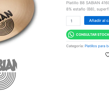
Platillo B8 SABIAN 4160
16"
8% estaño (B8), superfi
cantidad
Añadir al c
CONSULTAR STOCK
Categoría:
Platillos para b