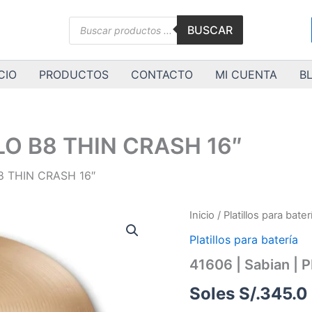
Búsqueda
BUSCAR
de
productos
CIO
PRODUCTOS
CONTACTO
MI CUENTA
B
LLO B8 THIN CRASH 16″
B8 THIN CRASH 16″
41606
Inicio
/
Platillos para bater
|
Platillos para batería
Sabian
|
41606 | Sabian |
PLATILLO
B8
Soles S/.
345.0
THIN
CRASH