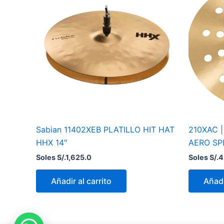
Sabian 11402XEB PLATILLO HIT HAT
210XAC |
HHX 14″
AERO SP
Soles S/.
1,625.0
Soles S/.
4
Añadir al carrito
Añadi