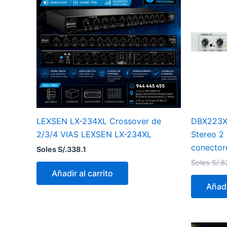
LEXSEN LX-234XL Crossover de
DBX223XS
2/3/4 VIAS LEXSEN LX-234XL
Stereo 2 
conector
Soles S/.
338.1
Soles S/.
8
Añadir al carrito
Añadi