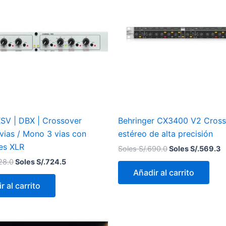
Soles
Soles
Soles
S
S/.828.0.
S/.724.5.
S/.690.0.
S
V | DBX | Crossover
Behringer CX3400 V2 Cross
vias / Mono 3 vias con
estéreo de alta precisión
es XLR
Soles S/.
690.0
Soles S/.
569.3
28.0
Soles S/.
724.5
Añadir al carrito
r al carrito