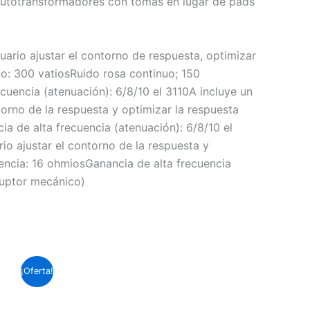
n autotransformadores con tomas en lugar de pads
uario ajustar el contorno de respuesta, optimizar
o: 300 vatiosRuido rosa continuo; 150
uencia (atenuación): 6/8/10 el 3110A incluye un
torno de la respuesta y optimizar la respuesta
a de alta frecuencia (atenuación): 6/8/10 el
io ajustar el contorno de la respuesta y
encia: 16 ohmiosGanancia de alta frecuencia
rruptor mecánico)
l
¡Oferta!
recio
ctual
s: