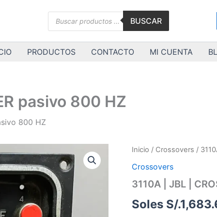
Búsqueda
BUSCAR
de
productos
CIO
PRODUCTOS
CONTACTO
MI CUENTA
B
ER pasivo 800 HZ
asivo 800 HZ
3110A
Inicio
/
Crossovers
/ 3110
|
Crossovers
JBL
|
3110A | JBL | CR
CROSSOVER
pasivo
Soles S/.
1,683.
800
HZ