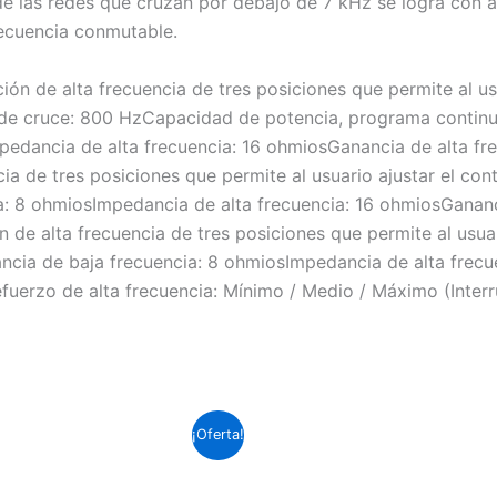
a de las redes que cruzan por debajo de 7 kHz se logra co
ecuencia conmutable.
ción de alta frecuencia de tres posiciones que permite al us
 de cruce: 800 HzCapacidad de potencia, programa continu
edancia de alta frecuencia: 16 ohmiosGanancia de alta frec
cia de tres posiciones que permite al usuario ajustar el con
: 8 ohmiosImpedancia de alta frecuencia: 16 ohmiosGananci
n de alta frecuencia de tres posiciones que permite al usuar
ncia de baja frecuencia: 8 ohmiosImpedancia de alta frecu
efuerzo de alta frecuencia: Mínimo / Medio / Máximo (Inte
El
El
El
E
¡Oferta!
precio
precio
precio
p
original
actual
original
a
era:
es:
era:
e