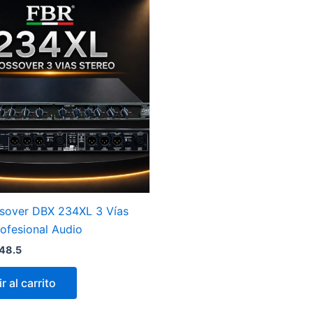
sover DBX 234XL 3 Vías
ofesional Audio
48.5
r al carrito