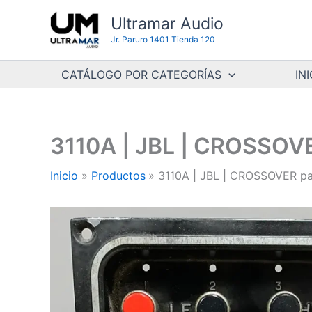
Ir
Ultramar Audio
al
Jr. Paruro 1401 Tienda 120
contenido
CATÁLOGO POR CATEGORÍAS
INI
3110A | JBL | CROSSOV
Inicio
Productos
3110A | JBL | CROSSOVER p