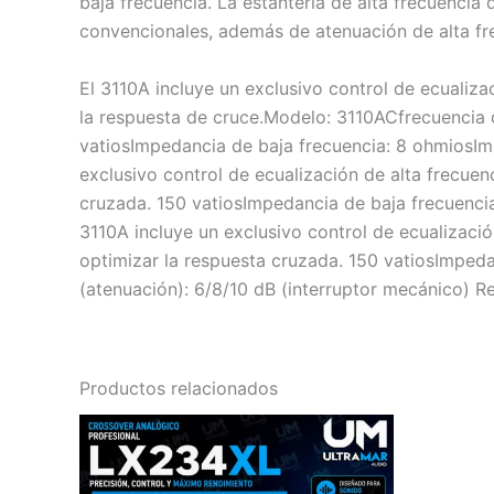
baja frecuencia. La estantería de alta frecuenci
convencionales, además de atenuación de alta fr
El 3110A incluye un exclusivo control de ecualiza
la respuesta de cruce.Modelo: 3110ACfrecuencia
vatiosImpedancia de baja frecuencia: 8 ohmiosImp
exclusivo control de ecualización de alta frecuen
cruzada. 150 vatiosImpedancia de baja frecuencia
3110A incluye un exclusivo control de ecualizació
optimizar la respuesta cruzada. 150 vatiosImpeda
(atenuación): 6/8/10
dB (interruptor mecánico) R
Productos relacionados