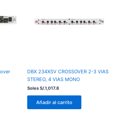
oles
/.569.3.
over
DBX 234XSV CROSSOVER 2-3 VIAS
STEREO, 4 VIAS MONO
Soles S/.
1,017.8
Añadir al carrito