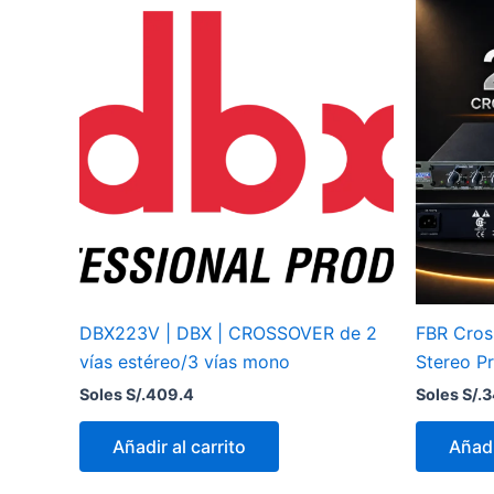
DBX223V | DBX | CROSSOVER de 2
FBR Cros
vías estéreo/3 vías mono
Stereo Pr
Soles S/.
409.4
Soles S/.
3
Añadir al carrito
Añadi