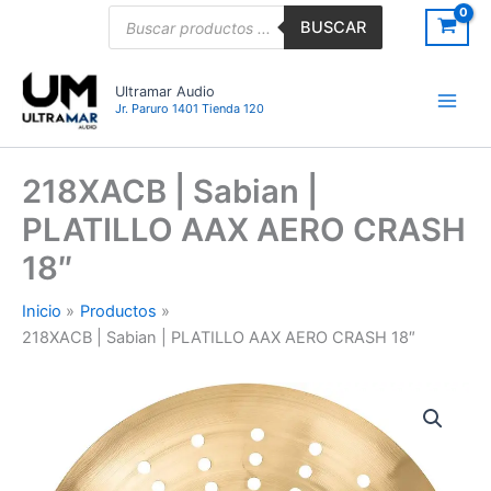
Ir
Búsqueda
BUSCAR
de
al
productos
contenido
Ultramar Audio
Jr. Paruro 1401 Tienda 120
218XACB | Sabian |
PLATILLO AAX AERO CRASH
18″
Inicio
Productos
218XACB | Sabian | PLATILLO AAX AERO CRASH 18″
218XACB
|
Sabian
|
PLATILLO