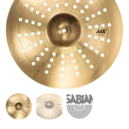
AAX
AERO
CRASH
18"
cantidad