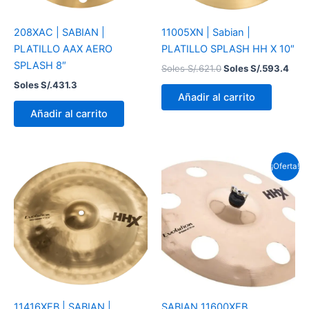
208XAC | SABIAN |
11005XN | Sabian |
PLATILLO AAX AERO
PLATILLO SPLASH HH X 10″
SPLASH 8″
Soles S/.
621.0
Soles S/.
593.4
Soles S/.
431.3
Añadir al carrito
Añadir al carrito
El
El
¡Oferta!
precio
prec
original
actu
era:
es:
Soles
Sole
S/.897.0.
S/.8
11416XEB | SABIAN |
SABIAN 11600XEB