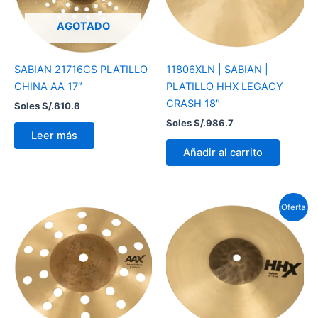
AGOTADO
SABIAN 21716CS PLATILLO
11806XLN | SABIAN |
CHINA AA 17″
PLATILLO HHX LEGACY
CRASH 18″
Soles S/.
810.8
Soles S/.
986.7
Leer más
Añadir al carrito
El
El
¡Oferta!
precio
prec
original
actu
era:
es:
Soles
Sole
S/.621.0.
S/.5