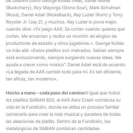
de SABIAN como George Kollias (Nile), Xavier Muriel
(Buckcherry), Roy Mayorga (Stone Sour), Mark Schulman
(Rosa), Daniel Adair (Nickelback), Ray Luzier (Korn) y Tony
Royster Jr. (Jay Z), y muchos. Ray Luzier lo pone mejor,
cuando dice: «Yo juego AAX. Se cortan cuando quieres que
corten. Me encantan y recibo un montón de elogios de
productores de estudio y otros jugadores «. George Kollias
va más allá: «Estos platillos son malvados. Sabian siempre
está evolucionando, siempre surgiendo nuevas ideas. Me
ayuda a crecer como músico”. Daniel Adair está de acuerdo:
«La llegada de AAX cambió todo para mí. Es tan eficiente,
tan eficaz, tan moderno».
Hecho a mano – cada paso del camino
Al igual que todos
los platillos SABIAN B20, el AAX Aero Crash comienza su
vida en la Fundición, donde se utiliza un proceso familiar
centenario para crear la más musical y duradera de todas
las aleaciones de platillo. Dentro de la Fundición, los
metalúrgicos de SABIAN combinan cantidades