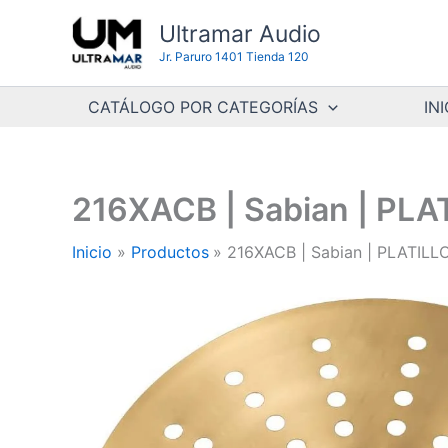
Ir
Ultramar Audio
al
Jr. Paruro 1401 Tienda 120
contenido
CATÁLOGO POR CATEGORÍAS
INI
216XACB | Sabian | PL
Inicio
Productos
216XACB | Sabian | PLATIL