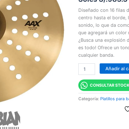
16"
Diseñado con 16 filas d
cantidad
centro hasta el borde, 
sonido, lo que da como
que agregará un color 
¿Busca una explosión d
es todo! Ofrece un ton
cualquier banda.
Añadir al c
CONSULTAR STOCK
Categoría:
Platillos para b