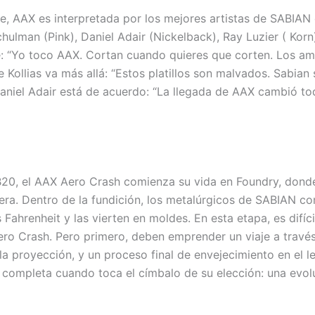
, AAX es interpretada por los mejores artistas de SABIAN c
ulman (Pink), Daniel Adair (Nickelback), Ray Luzier ( Korn)
: “Yo toco AAX. Cortan cuando quieres que corten. Los am
 Kollias va más allá: “Estos platillos son malvados. Sabia
iel Adair está de acuerdo: “La llegada de AAX cambió todo 
 B20, el AAX Aero Crash comienza su vida en Foundry, donde 
radera. Dentro de la fundición, los metalúrgicos de SABIA
s Fahrenheit y las vierten en moldes. En esta etapa, es difí
ero Crash. Pero primero, deben emprender un viaje a través
 la proyección, y un proceso final de envejecimiento en el
e completa cuando toca el címbalo de su elección: una evoluc