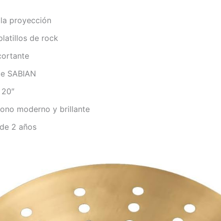
la proyección
latillos de rock
cortante
 de SABIAN
 20″
 tono moderno y brillante
 de 2 años