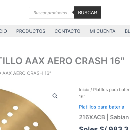
Búsqueda
BUSCAR
de
productos
CIO
PRODUCTOS
CONTACTO
MI CUENTA
B
ATILLO AAX AERO CRASH 16″
LO AAX AERO CRASH 16″
216XACB
Inicio
/
Platillos para bater
|
16″
Sabian
|
Platillos para batería
PLATILLO
216XACB | Sabian
AAX
AERO
Soles S/.
983.3
CRASH