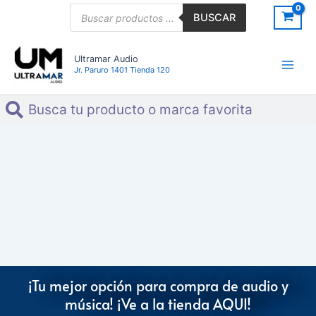
Ir
Búsqueda
BUSCAR
de
al
productos
contenido
Ultramar Audio
Jr. Paruro 1401 Tienda 120
Search
Search
¡Tu mejor opción para compra de audio y
música! ¡Ve a la tienda AQUI!