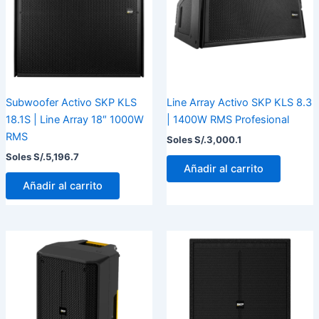
Subwoofer Activo SKP KLS
Line Array Activo SKP KLS 8.3
18.1S | Line Array 18″ 1000W
| 1400W RMS Profesional
RMS
Soles S/.
3,000.1
Soles S/.
5,196.7
Añadir al carrito
Añadir al carrito