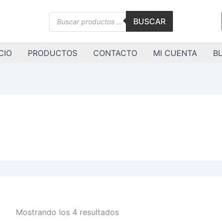
Ordenado
por
Búsqueda
los
BUSCAR
de
últimos
productos
CIO
PRODUCTOS
CONTACTO
MI CUENTA
B
Mostrando los 4 resultados