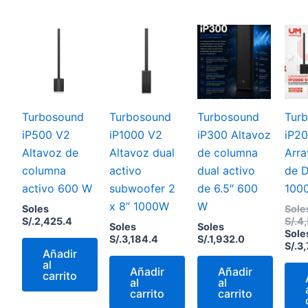
Turbosound
Turbosound
Turbosound
Tur
iP500 V2
iP1000 V2
iP300 Altavoz
iP2
Altavoz de
Altavoz dual
de columna
Arra
columna
activo
dual activo
de D
activo 600 W
subwoofer 2
de 6.5″ 600
100
x 8” 1000W
W
Soles
Sole
S/.
2,425.4
S/.
4,
Soles
Soles
Sole
S/.
3,184.4
S/.
1,932.0
S/.
3,
Añadir
al
Añadir
Añadir
carrito
al
al
carrito
carrito