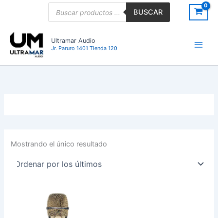
Ir
Búsqueda
BUSCAR
de
al
productos
contenido
Ultramar Audio
Jr. Paruro 1401 Tienda 120
Mostrando el único resultado