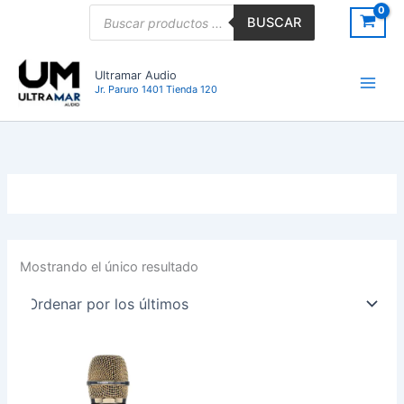
Ir
Búsqueda
BUSCAR
de
al
productos
contenido
Ultramar Audio
Jr. Paruro 1401 Tienda 120
Mostrando el único resultado