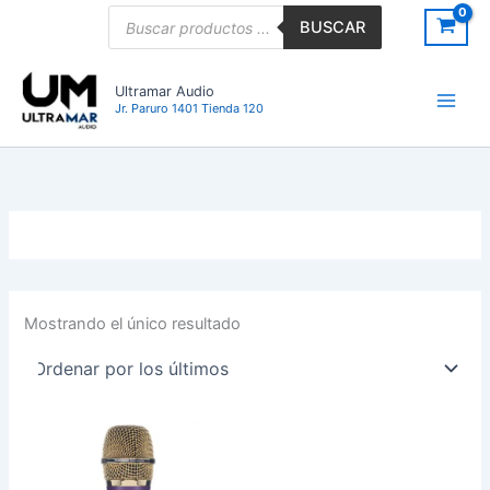
Ir
Búsqueda
BUSCAR
de
al
productos
contenido
Ultramar Audio
Jr. Paruro 1401 Tienda 120
Mostrando el único resultado