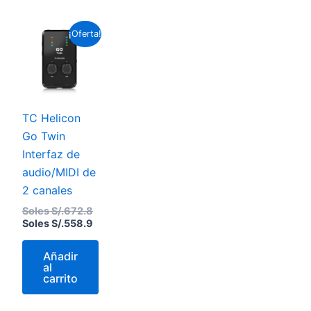
El
El
¡Oferta!
precio
precio
original
actual
era:
es:
Soles
Soles
S/.672.8.
S/.558.9.
TC Helicon
Go Twin
Interfaz de
audio/MIDI de
2 canales
Soles S/.
672.8
Soles S/.
558.9
Añadir
al
carrito