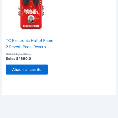
Soles
Soles
S/.793.5.
S/.690.0.
TC Electronic Hall of Fame
2 Reverb Pedal Reverb
Soles S/.
793.5
Soles S/.
690.0
Añadir al carrito