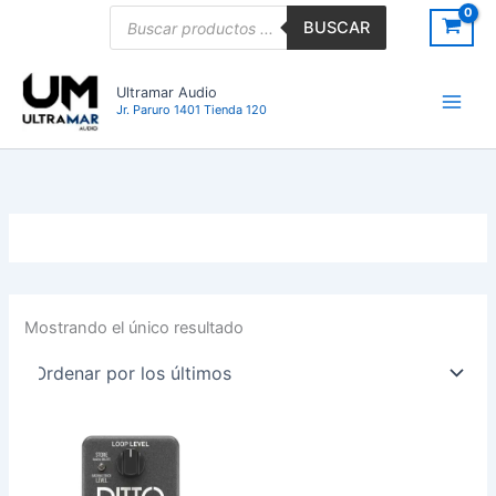
Ir
Búsqueda
BUSCAR
de
al
productos
contenido
Ultramar Audio
Jr. Paruro 1401 Tienda 120
Mostrando el único resultado