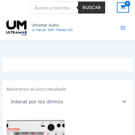
Ir
Búsqueda
BUSCAR
de
al
productos
contenido
Ultramar Audio
Jr. Paruro 1401 Tienda 120
Mostrando el único resultado